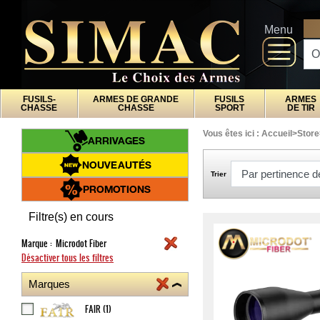
x
Fermer
Arrivages
DI
Menu
Nouveautés
Promotions
Packs
FUSILS-
ARMES DE GRANDE
FUSILS
ARMES
Top
CHASSE
CHASSE
SPORT
DE TIR
ventes
Vous êtes ici :
Accueil
>
Store
ARRIVAGES
Fusils-
‣
NOUVEAUTÉS
chasse
Trier
Armes
PROMOTIONS
De
‣
Grande
Filtre(s) en cours
Chasse
Fusils
Marque :
Microdot Fiber
‣
Sport
Désactiver tous les filtres
Armes
‣
De Tir
Marques
Air
‣
FAIR
(1)
Comprimé