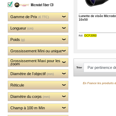
‣
Optiques
Microdot Fiber
(3)
‣
Défense
‣
Lunette de visée Microdot
Gamme de Prix
Accessoires
(€ TTC)
10x50
Accessoires
‣
Longueur
Chien
(cm)
‣
Montages
OCF2050
Réf.
Poids
(g)
Guerini
‣
Sport
Grossissement Mini ou unique
Grossissement Maxi pour les
Accueil
zoom
Marques
Trier
Points
Diamètre de l'objectif
(mm)
de
vente
En France les produits d
Réticule
Téléchargement
Extension
de
Diamètre du corps
(mm)
Garantie
Fair
Champ à 100 m Min
Contacts