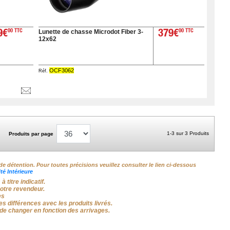
Lunette de chasse Microdot Fiber 3-
9€
00 TTC
379€
00 TTC
12x62
OCF3062
Réf.
1-3 sur 3 Produits
Produits par page
de détention. Pour toutes précisions veuillez consulter le lien ci-dessous
é Intérieure
titre indicatif.
votre revendeur.
es
s différences avec les produits livrés.
de changer en fonction des arrivages.