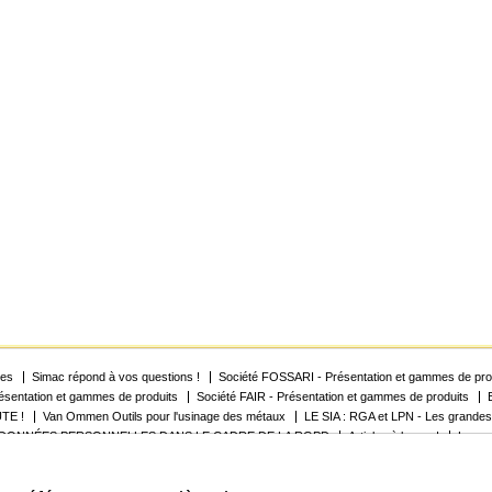
res
Simac répond à vos questions !
Société FOSSARI - Présentation et gammes de pro
sentation et gammes de produits
Société FAIR - Présentation et gammes de produits
TE !
Van Ommen Outils pour l'usinage des métaux
LE SIA : RGA et LPN - Les grandes
 DONNÉES PERSONNELLES DANS LE CADRE DE LA RGPD
Articles à la une !
Le con
Gérer mes cookies
Protection des données privées