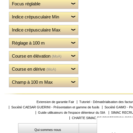
Focus réglable
Mon
compte
Indice crépusculaire Min
accueil
Indice crépusculaire Max
Consulter
mes
Réglage à 100 m
listes de
favoris
Consulter
Course en élévation
(MoA)
mon
panier
Course en dérive
(MoA)
Acheter
à
Champ à 100 m Max
nouveau
Modifiez
vos
paramètres
Extension de garantie Fair
Tutoriel - Dématérialisation des factu
de compte
Société CAESAR GUERINI - Présentation et gamme de fusils
Société GAMO - Pré
Commandes
Guide utilisateurs de l'espace détenteur du SIA
SIMAC RECRU
web
CHARTE SIMAC DE PROTECTION DES
Mes
documents
Qui sommes-nous
C.G.V.