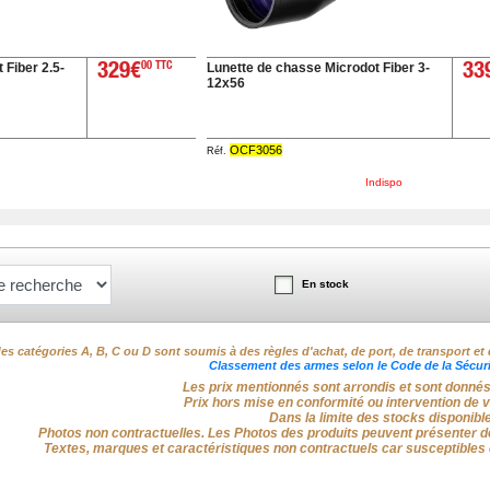
 Fiber 2.5-
Lunette de chasse Microdot Fiber 3-
329€
00 TTC
33
12x56
OCF3056
Réf.
Indispo
En stock
es catégories A, B, C ou D sont soumis à des règles d'achat, de port, de transport et 
Classement des armes selon le Code de la Sécurit
Les prix mentionnés sont arrondis et sont donnés à 
Prix hors mise en conformité ou intervention de 
Dans la limite des stocks disponibl
Photos non contractuelles. Les Photos des produits peuvent présenter de
Textes, marques et caractéristiques non contractuels car susceptibles 