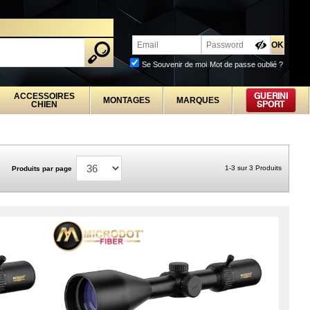
PROFESSIONNELS
Se Souvenir de moi
Mot de passe oublié ?
ACCESSOIRES
GUERINI
MONTAGES
MARQUES
CHIEN
SPORT
1-3 sur 3 Produits
Produits par page