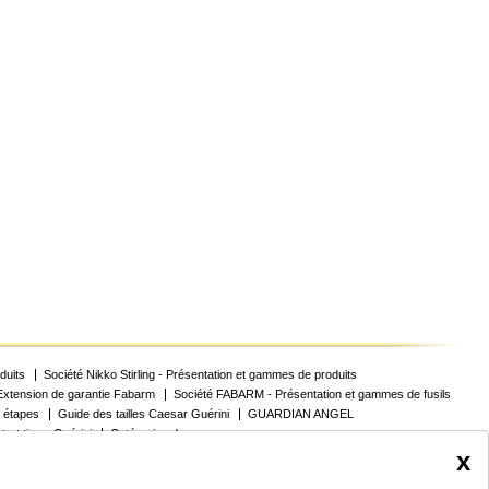
duits
Société Nikko Stirling - Présentation et gammes de produits
Extension de garantie Fabarm
Société FABARM - Présentation et gammes de fusils
 étapes
Guide des tailles Caesar Guérini
GUARDIAN ANGEL
trat tireur Guérini
Catégories des armes
x
Coordonnées
Nous signaler un problème