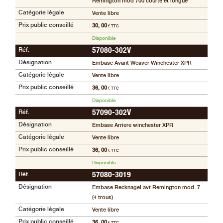
Remington mod 700 courte et longue
Catégorie légale
Vente libre
Prix public conseillé
30, 00
€ TTC
Disponible
Réf.
57080-302V
Désignation
Embase Avant Weaver Winchester XPR
Catégorie légale
Vente libre
Prix public conseillé
36, 00
€ TTC
Disponible
Réf.
57090-302V
Désignation
Embase Arriere winchester XPR
Catégorie légale
Vente libre
Prix public conseillé
36, 00
€ TTC
Disponible
Réf.
57080-3019
Désignation
Embase Recknagel avt Remington mod. 7
(4 trous)
Catégorie légale
Vente libre
Prix public conseillé
36, 00
€ TTC