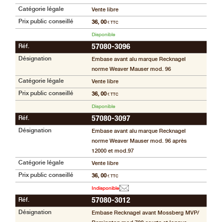
Catégorie légale
Vente libre
Prix public conseillé
36, 00
€ TTC
Disponible
Réf.
57080-3096
Désignation
Embase avant alu marque Recknagel
norme Weaver Mauser mod. 96
Catégorie légale
Vente libre
Prix public conseillé
36, 00
€ TTC
Disponible
Réf.
57080-3097
Désignation
Embase avant alu marque Recknagel
norme Weaver Mauser mod. 96 après
12000 et mod.97
Catégorie légale
Vente libre
Prix public conseillé
36, 00
€ TTC
Indisponible
Réf.
57080-3012
Désignation
Embase Recknagel avant Mossberg MVP/