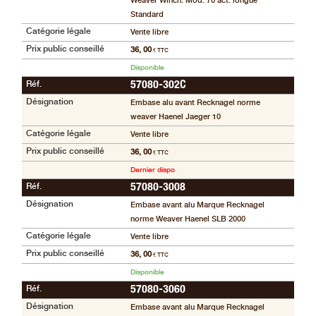
Weaver Winch. Mod. 70 act. longue
Standard
Catégorie légale
Vente libre
Prix public conseillé
36, 00
€ TTC
Disponible
Réf.
57080-302C
Désignation
Embase alu avant Recknagel norme
weaver Haenel Jaeger 10
Catégorie légale
Vente libre
Prix public conseillé
36, 00
€ TTC
Dernier dispo
Réf.
57080-3008
Désignation
Embase avant alu Marque Recknagel
norme Weaver Haenel SLB 2000
Catégorie légale
Vente libre
Prix public conseillé
36, 00
€ TTC
Disponible
Réf.
57080-3060
Désignation
Embase avant alu Marque Recknagel