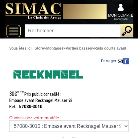
x
DISTRIBUTEUR
Fermer
EXCLUSIVEMENT AU
Arrivages
SERVICE DES
MON COMPTE
PROFESSIONNELS
Connexion
Nouveautés
Promotions
Vous êtes ici :
Store
>
Montages
>
Parties basses
>
Rails courts avant
Packs
Partager
Top
ventes
30€
00 TTC
Prix public conseillé :
Embase avant Recknagel Mauser 98
Fusils-
‣
57080-3010
Réf. :
chasse
Choississez votre modèle
Armes
De
‣
Grande