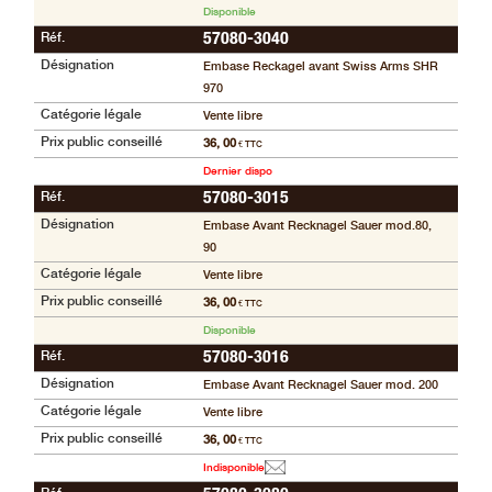
Disponible
Réf.
57080-3040
Désignation
Embase Reckagel avant Swiss Arms SHR
970
Catégorie légale
Vente libre
Prix public conseillé
36, 00
€ TTC
Dernier dispo
Réf.
57080-3015
Désignation
Embase Avant Recknagel Sauer mod.80,
90
Catégorie légale
Vente libre
Prix public conseillé
36, 00
€ TTC
Disponible
Réf.
57080-3016
Désignation
Embase Avant Recknagel Sauer mod. 200
Catégorie légale
Vente libre
Prix public conseillé
36, 00
€ TTC
Indisponible