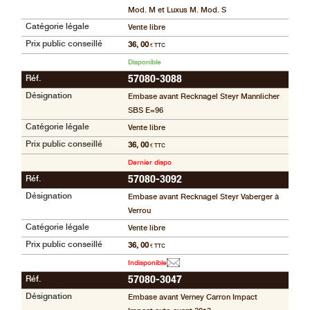
Mod. M et Luxus M. Mod. S
Catégorie légale
Vente libre
Prix public conseillé
36, 00
€ TTC
Disponible
Réf.
57080-3088
Désignation
Embase avant Recknagel Steyr Mannlicher
SBS E=96
Catégorie légale
Vente libre
Prix public conseillé
36, 00
€ TTC
Dernier dispo
Réf.
57080-3092
Désignation
Embase avant Recknagel Steyr Vaberger à
Verrou
Catégorie légale
Vente libre
Prix public conseillé
36, 00
€ TTC
Indisponible
Réf.
57080-3047
Désignation
Embase avant Verney Carron Impact