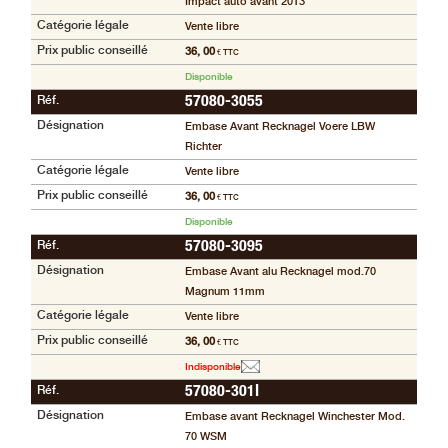
Impact auto avant 2013
Catégorie légale
Vente libre
Prix public conseillé
36, 00
€ TTC
Disponible
Réf.
57080-3055
Désignation
Embase Avant Recknagel Voere LBW
Richter
Catégorie légale
Vente libre
Prix public conseillé
36, 00
€ TTC
Disponible
Réf.
57080-3095
Désignation
Embase Avant alu Recknagel mod.70
Magnum 11mm
Catégorie légale
Vente libre
Prix public conseillé
36, 00
€ TTC
Indisponible
Réf.
57080-301I
Désignation
Embase avant Recknagel Winchester Mod.
70 WSM