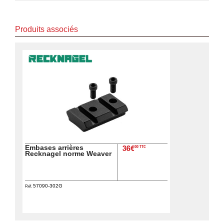
Produits associés
Embases arrières
00 TTC
36€
Recknagel norme Weaver
57090-302G
Réf.