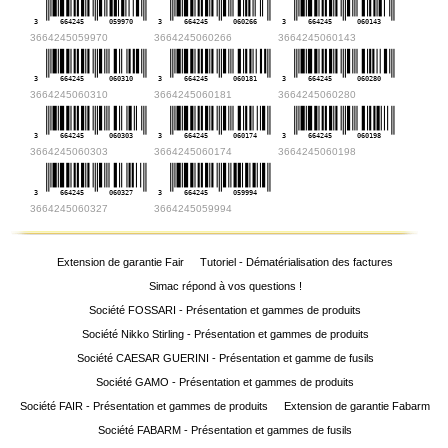
3
664245
059970
3
664245
060266
3
664245
060143
3664245059970
3664245060266
3664245060143
3
664245
060310
3
664245
060181
3
664245
060280
3664245060310
3664245060181
3664245060280
3
664245
060303
3
664245
060174
3
664245
060198
3664245060303
3664245060174
3664245060198
3
664245
060327
3
664245
059994
3664245060327
3664245059994
Extension de garantie Fair
Tutoriel - Dématérialisation des factures
Simac répond à vos questions !
Société FOSSARI - Présentation et gammes de produits
Société Nikko Stirling - Présentation et gammes de produits
Société CAESAR GUERINI - Présentation et gamme de fusils
Société GAMO - Présentation et gammes de produits
Société FAIR - Présentation et gammes de produits
Extension de garantie Fabarm
Société FABARM - Présentation et gammes de fusils