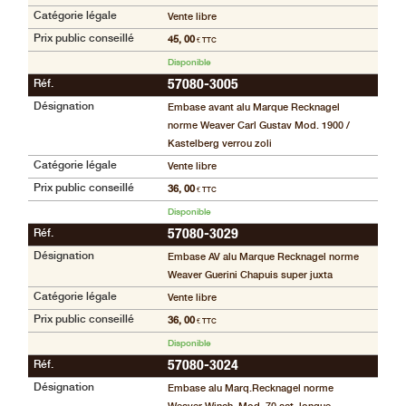
Catégorie légale
Vente libre
Prix public conseillé
45, 00
€ TTC
Disponible
Réf.
57080-3005
Désignation
Embase avant alu Marque Recknagel
norme Weaver Carl Gustav Mod. 1900 /
Kastelberg verrou zoli
Catégorie légale
Vente libre
Prix public conseillé
36, 00
€ TTC
Disponible
Réf.
57080-3029
Désignation
Embase AV alu Marque Recknagel norme
Weaver Guerini Chapuis super juxta
Catégorie légale
Vente libre
Prix public conseillé
36, 00
€ TTC
Disponible
Réf.
57080-3024
Désignation
Embase alu Marq.Recknagel norme