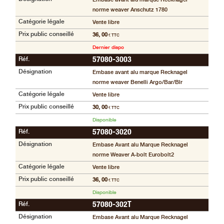
compte
norme weaver Anschutz 1780
Catégorie légale
accueil
Vente libre
Prix public conseillé
36, 00
€ TTC
Consulter
Dernier dispo
mes
Réf.
57080-3003
listes de
Désignation
Embase avant alu marque Recknagel
favoris
norme weaver Benelli Argo/Bar/Blr
Catégorie légale
Consulter
Vente libre
mon
Prix public conseillé
30, 00
€ TTC
panier
Disponible
Réf.
Acheter
57080-3020
à
Désignation
Embase Avant alu Marque Recknagel
nouveau
norme Weaver A-bolt Eurobolt2
Catégorie légale
Vente libre
Modifiez
Prix public conseillé
36, 00
vos
€ TTC
paramètres
Disponible
de compte
Réf.
57080-302T
Désignation
Embase Avant alu Marque Recknagel
Commandes