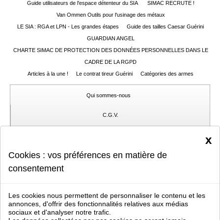
Guide utilisateurs de l'espace détenteur du SIA
SIMAC RECRUTE !
Van Ommen Outils pour l'usinage des métaux
LE SIA : RGA et LPN - Les grandes étapes
Guide des tailles Caesar Guérini
GUARDIAN ANGEL
CHARTE SIMAC DE PROTECTION DES DONNÉES PERSONNELLES DANS LE
CADRE DE LA RGPD
Articles à la une !
Le contrat tireur Guérini
Catégories des armes
Qui sommes-nous
C.G.V.
Gérer mes cookies
x
Cookies : vos préférences en matière de
Protection des données privées
consentement
Coordonnées
Nous signaler un problème
Les cookies nous permettent de personnaliser le contenu et les
annonces, d'offrir des fonctionnalités relatives aux médias
sociaux et d'analyser notre trafic.
Simac 05.49.85.59.75
vente aux professionnels d'articles et d'armes de chasse et de sport,