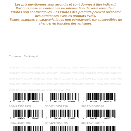
Les prix mentionnés sont arrondis et sont donnés à titre indicatif.
Prix hors mise en conformité ou intervention de votre revendeur.
Photos non contractuelles. Les Photos des produits peuvent présenter
des différences avec les produits livrés.
Textes, marques et caractéristiques non contractuels car susceptibles de
changer en fonction des arrivages.
Contexte : Recknagel
57080-3010
57080-3013
57080-301Q
57080-302B
57080-3003
57080-302T
57080-3078
57080-3056
57080-301P
57080-3005
57080-3029
57080-3024
57080-302C
57080-3008
57080-3060
57080-3022
57080-3090
57080-3006
57080-3096
57080-3097
57080-3012
57080-302V
57090-302V
57080-3019
57080-3023
57080-302G
57080-301K
57080-3040
57080-3015
57080-3016
57080-3080
57080-3035
57080-3093
57080-3051
57080-3088
57080-3092
57080-3047
57080-3055
57080-3095
57080-301I
57080-3001
3
664245
059932
3
664245
059956
3
664245
060020
3664245059932
3664245059956
3664245060020
3
664245
060082
3
664245
059895
3
664245
060037
3664245060082
3664245059895
3664245060037