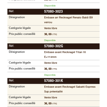
Disponible
Réf.
57080-3023
Désignation
Embase arr Recknagel Renato Baldi B9
verrou
Catégorie légale
Vente libre
Prix public conseillé
36, 00
€ TTC
Disponible
Réf.
57080-302G
Désignation
Embase avant Recknagel Titan 16
E=114mm
Catégorie légale
Vente libre
Prix public conseillé
36, 00
€ TTC
Disponible
Réf.
57080-301K
Désignation
Embase avant Recknagel Sabatti Express
Sup préentaillé
Catégorie légale
Vente libre
Prix public conseillé
36, 00
€ TTC