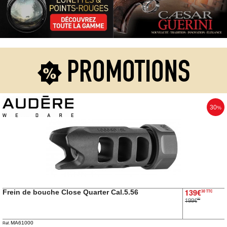
Guerini
‣
Sport
Accueil
Marques
PROMOTIONS
Points
de
vente
30
%
Téléchargement
Extension
de
Garantie
Fair
Contacts
Frein de bouche Close Quarter Cal.5.56
30 TTC
139€
00
199€
Mon
MA61000
Réf.