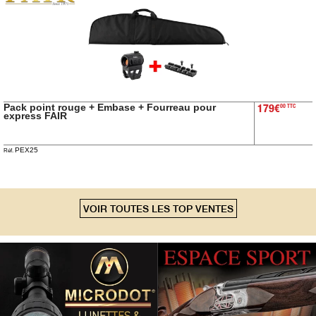
Chasse
Fusils
‣
Sport
Armes
‣
De Tir
Pack point rouge + Embase + Fourreau pour
00 TTC
179€
Air
‣
express FAIR
Comprimé
‣
PEX25
Optiques
Réf.
‣
Défense
‣
Accessoires
VOIR TOUTES LES TOP VENTES
Accessoires
‣
Chien
‣
Montages