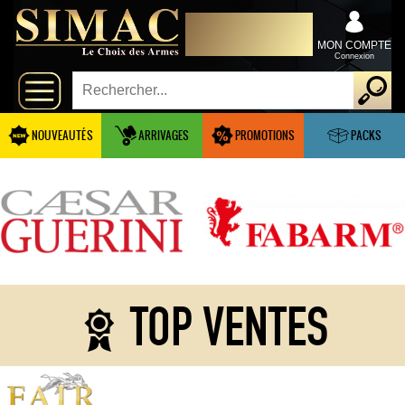
x
DISTRIBUTEUR
Fermer
EXCLUSIVEMENT AU
Arrivages
SERVICE DES
MON COMPTE
PROFESSIONNELS
Connexion
Nouveautés
Promotions
NOUVEAUTÉS
ARRIVAGES
PROMOTIONS
PACKS
Packs
Top
ventes
Fusils-
‣
TOP VENTES
chasse
Armes
De
‣
Grande