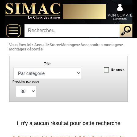
x
DISTRIBUTEUR
Fermer
EXCLUSIVEMENT AU
Arrivages
SERVICE DES
MON COMPTE
PROFESSIONNELS
Connexion
Nouveautés
Promotions
Vous êtes ici :
Accueil
>
Store
>
Montages
>
Accessoires montages
>
Montages déportés
Packs
Trier
En stock
Top
ventes
Produits par page
Fusils-
‣
chasse
Armes
Il n'y a aucun résultat pour cette recherche
De
‣
Grande