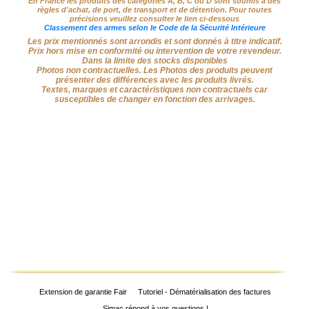
Chasse
En France les produits des catégories A, B, C ou D sont soumis à des
règles d'achat, de port, de transport et de détention. Pour toutes
précisions veuillez consulter le lien ci-dessous
Fusils
Classement des armes selon le Code de la Sécurité Intérieure
‣
Sport
Les prix mentionnés sont arrondis et sont donnés à titre indicatif.
Prix hors mise en conformité ou intervention de votre revendeur.
Dans la limite des stocks disponibles
Armes
Photos non contractuelles. Les Photos des produits peuvent
‣
présenter des différences avec les produits livrés.
De Tir
Textes, marques et caractéristiques non contractuels car
susceptibles de changer en fonction des arrivages.
Air
‣
Comprimé
‣
Optiques
‣
Défense
‣
Accessoires
Accessoires
‣
Chien
‣
Montages
Extension de garantie Fair
Tutoriel - Dématérialisation des factures
Simac répond à vos questions !