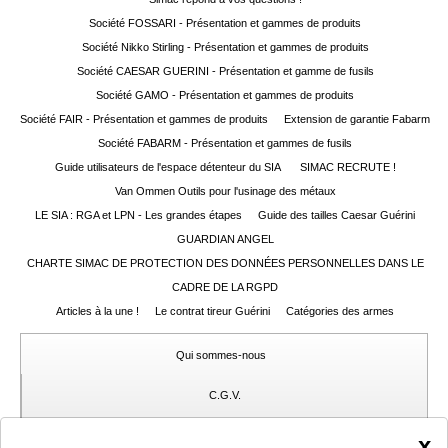
Guerini
‣
Sport
Société FOSSARI - Présentation et gammes de produits
Société Nikko Stirling - Présentation et gammes de produits
Société CAESAR GUERINI - Présentation et gamme de fusils
Accueil
Société GAMO - Présentation et gammes de produits
Marques
Société FAIR - Présentation et gammes de produits
Extension de garantie Fabarm
Société FABARM - Présentation et gammes de fusils
Points
Guide utilisateurs de l'espace détenteur du SIA
SIMAC RECRUTE !
de
Van Ommen Outils pour l'usinage des métaux
vente
LE SIA : RGA et LPN - Les grandes étapes
Guide des tailles Caesar Guérini
Téléchargement
GUARDIAN ANGEL
CHARTE SIMAC DE PROTECTION DES DONNÉES PERSONNELLES DANS LE
Extension
CADRE DE LA RGPD
de
Garantie
Articles à la une !
Le contrat tireur Guérini
Catégories des armes
Fair
Qui sommes-nous
Contacts
C.G.V.
Mon
Gérer mes cookies
x