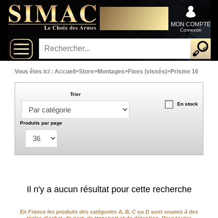
x
DISTRIBUTEUR
Fermer
EXCLUSIVEMENT AU
Arrivages
SERVICE DES
MON COMPTE
PROFESSIONNELS
Connexion
Nouveautés
Promotions
Vous êtes ici :
Accueil
>
Store
>
Montages
>
Fixes (vissés)
>
Prisme 16
Packs
Trier
En stock
Top
Produits par page
ventes
Fusils-
‣
chasse
Il n'y a aucun résultat pour cette recherche
Armes
De
‣
Grande
En France les produits des catégories A, B, C ou D sont soumis à des