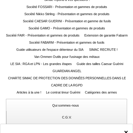
Guerini
‣
Sport
Société FOSSARI - Présentation et gammes de produits
Société Nikko Stirling - Présentation et gammes de produits
Société CAESAR GUERINI - Présentation et gamme de fusils
Accueil
Société GAMO - Présentation et gammes de produits
Marques
Société FAIR - Présentation et gammes de produits
Extension de garantie Fabarm
Société FABARM - Présentation et gammes de fusils
Points
Guide utilisateurs de l'espace détenteur du SIA
SIMAC RECRUTE !
de
Van Ommen Outils pour l'usinage des métaux
vente
LE SIA : RGA et LPN - Les grandes étapes
Guide des tailles Caesar Guérini
Téléchargement
GUARDIAN ANGEL
CHARTE SIMAC DE PROTECTION DES DONNÉES PERSONNELLES DANS LE
Extension
CADRE DE LA RGPD
de
Garantie
Articles à la une !
Le contrat tireur Guérini
Catégories des armes
Fair
Qui sommes-nous
Contacts
C.G.V.
Mon
Gérer mes cookies
x