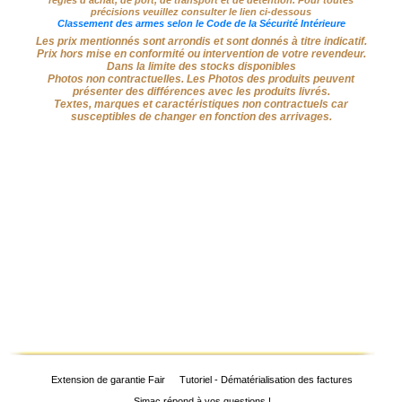
Chasse
règles d'achat, de port, de transport et de détention. Pour toutes
précisions veuillez consulter le lien ci-dessous
Classement des armes selon le Code de la Sécurité Intérieure
Fusils
‣
Les prix mentionnés sont arrondis et sont donnés à titre indicatif.
Sport
Prix hors mise en conformité ou intervention de votre revendeur.
Dans la limite des stocks disponibles
Photos non contractuelles. Les Photos des produits peuvent
Armes
présenter des différences avec les produits livrés.
‣
Textes, marques et caractéristiques non contractuels car
De Tir
susceptibles de changer en fonction des arrivages.
Air
‣
Comprimé
‣
Optiques
‣
Défense
‣
Accessoires
Accessoires
‣
Chien
‣
Montages
Extension de garantie Fair
Tutoriel - Dématérialisation des factures
Simac répond à vos questions !