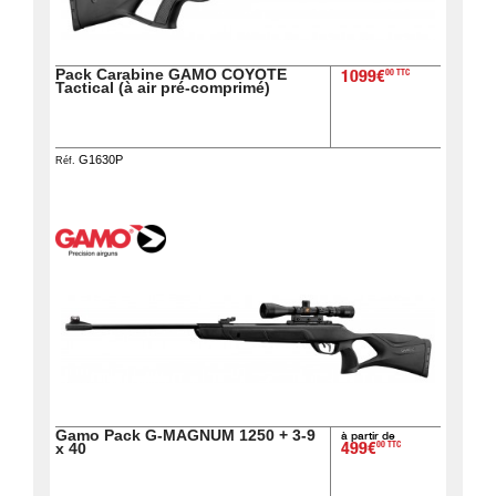
Guerini
‣
Sport
Pack Carabine GAMO COYOTE
00 TTC
1099€
Tactical (à air pré-comprimé)
Accueil
Marques
G1630P
Réf.
Points
de
vente
Téléchargement
Extension
de
Garantie
Fair
Contacts
Gamo Pack G-MAGNUM 1250 + 3-9
à partir de
00 TTC
x 40
499€
Mon