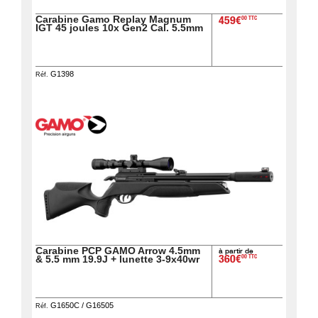
Carabine Gamo Replay Magnum
00 TTC
459€
IGT 45 joules 10x Gen2 Cal. 5.5mm
G1398
Réf.
Carabine PCP GAMO Arrow 4.5mm
à partir de
00 TTC
& 5.5 mm 19.9J + lunette 3-9x40wr
360€
G1650C / G16505
Réf.