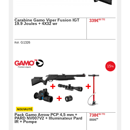
Carabine Gamo Viper Fusion IGT
00 TTC
339€
19.9 Joules + 4X32 wr
G1326
Réf.
15
%
NOUVAUTÉ
Pack Gamo Arrow PCP 4,5 mm +
65 TTC
738€
PARD NV007V2 + Illuminateur Pard
00
869€
IR + Pompe