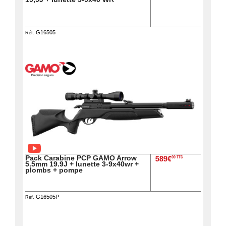
G16505
Réf.
Pack Carabine PCP GAMO Arrow
00 TTC
589€
5.5mm 19.9J + lunette 3-9x40wr +
plombs + pompe
G16505P
Réf.