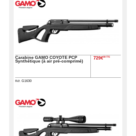
Chasse
Fusils
‣
Sport
Armes
‣
De Tir
Air
‣
Comprimé
Carabine GAMO COYOTE PCP
00 TTC
729€
Synthétique (à air pré-comprimé)
‣
Optiques
‣
Défense
G1630
Réf.
‣
Accessoires
Accessoires
‣
Chien
‣
Montages