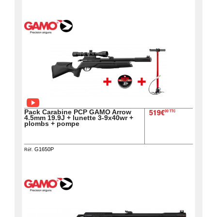
Pack Carabine PCP GAMO Arrow
00 TTC
519€
4.5mm 19.9J + lunette 3-9x40wr +
plombs + pompe
G1650P
Réf.