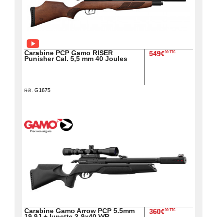
Carabine PCP Gamo RISER
00 TTC
549€
Punisher Cal. 5,5 mm 40 Joules
G1675
Réf.
Carabine Gamo Arrow PCP 5.5mm
00 TTC
360€
19,9J + lunette 3-9x40 WR