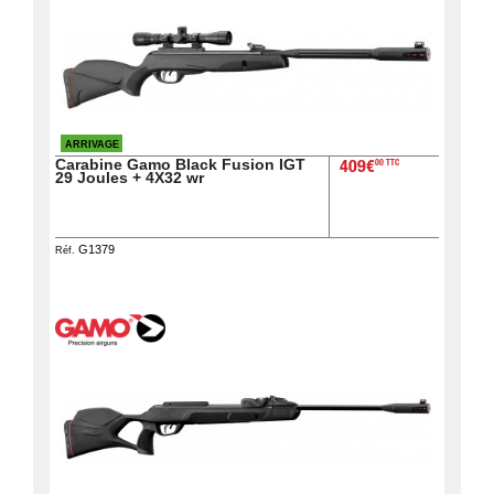
web
Mes
documents
Téléchargement
ARRIVAGE
Service
Carabine Gamo Black Fusion IGT
00 TTC
409€
29 Joules + 4X32 wr
après
vente
C.G.V.
G1379
Réf.
Nous
contacter
Paramètres
de vos
newsletters