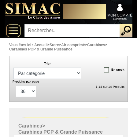
x
DISTRIBUTEUR
Fermer
EXCLUSIVEMENT AU
Arrivages
SERVICE DES
MON COMPTE
PROFESSIONNELS
Connexion
Nouveautés
Promotions
Vous êtes ici :
Accueil
>
Store
>
Air comprimé
>
Carabines
>
Carabines PCP & Grande Puissance
Packs
Trier
En stock
Top
ventes
Produits par page
1-14 sur 14 Produits
Fusils-
‣
chasse
Armes
Carabines
>
De
‣
Grande
Carabines PCP & Grande Puissance