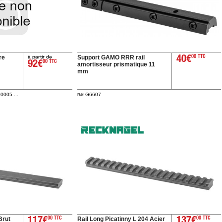
à partir de
re
Support GAMO RRR rail
40€
00 TTC
92€
00 TTC
amortisseur prismatique 11
mm
005 ...
G6607
Réf.
Brut
Rail Long Picatinny L 204 Acier
117€
00 TTC
137€
00 TTC