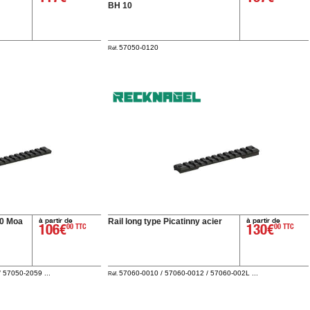
BH 10
57050-0120
Réf.
à partir de
à partir de
20 Moa
Rail long type Picatinny acier
106€
00 TTC
130€
00 TTC
 57050-2059 ...
57060-0010 / 57060-0012 / 57060-002L ...
Réf.