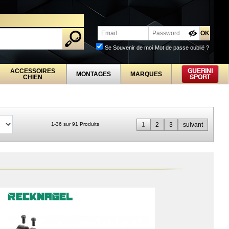
PROFESSIONNELS
Se Souvenir de moi
Mot de passe oublié ?
ACCESSOIRES
GUERINI
MONTAGES
MARQUES
CHIEN
SPORT
1-36 sur 91 Produits
1
2
3
suivant