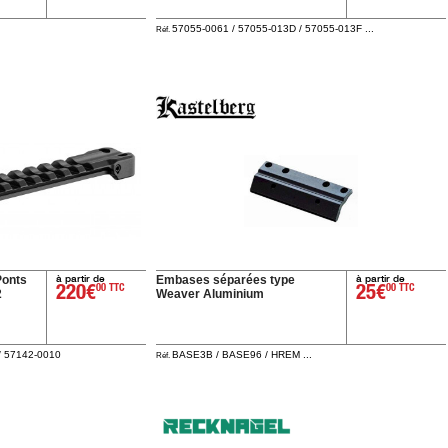
57055-0061 / 57055-013D / 57055-013F ...
Réf.
à partir de
à partir de
Ponts
Embases séparées type
220€
00 TTC
25€
00 TTC
2
Weaver Aluminium
/ 57142-0010
BASE3B / BASE96 / HREM ...
Réf.