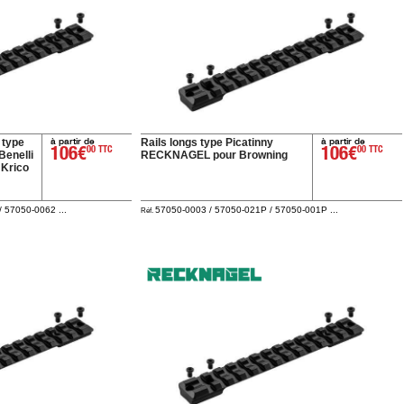
à partir de
à partir de
 type
Rails longs type Picatinny
106€
00 TTC
106€
00 TTC
Benelli
RECKNAGEL pour Browning
 Krico
 57050-0062 ...
57050-0003 / 57050-021P / 57050-001P ...
Réf.