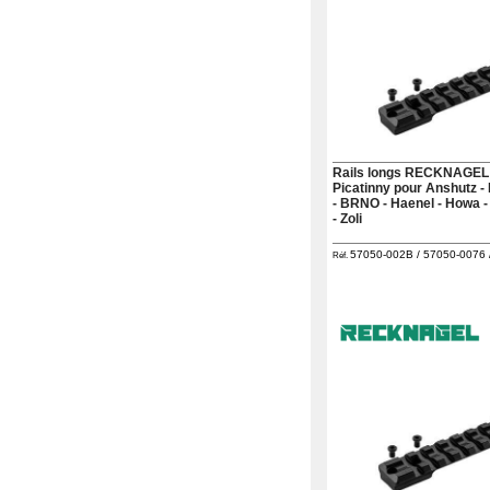
Rails longs RECKNAGEL
Picatinny pour Anshutz - 
- BRNO - Haenel - Howa -
- Zoli
57050-002B / 57050-0076 /
Réf.