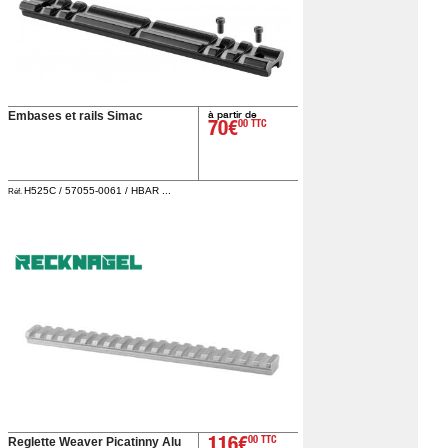
à partir de
Embases et rails Simac
70€
00 TTC
H525C / 57055-0061 / HBAR ...
Réf.
Reglette Weaver Picatinny Alu
116€
00 TTC