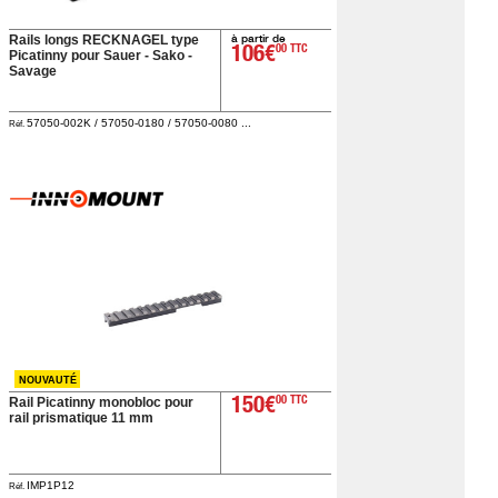
à partir de
Rails longs RECKNAGEL type
106€
00 TTC
Picatinny pour Sauer - Sako -
Savage
57050-002K / 57050-0180 / 57050-0080 ...
Réf.
NOUVAUTÉ
Rail Picatinny monobloc pour
150€
00 TTC
rail prismatique 11 mm
IMP1P12
Réf.