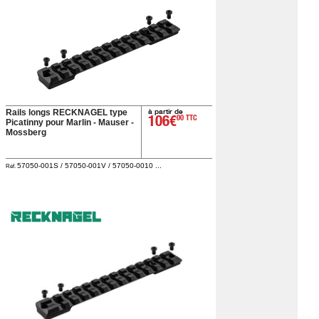
à partir de
Rails longs RECKNAGEL type
106€
00 TTC
Picatinny pour Marlin - Mauser -
Mossberg
57050-001S / 57050-001V / 57050-0010 ...
Réf.