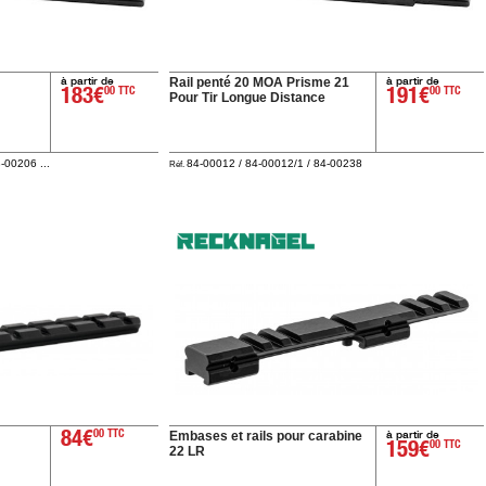
à partir de
à partir de
Rail penté 20 MOA Prisme 21
183€
00 TTC
191€
00 TTC
Pour Tir Longue Distance
-00206 ...
84-00012 / 84-00012/1 / 84-00238
Réf.
à partir de
Embases et rails pour carabine
84€
00 TTC
159€
00 TTC
22 LR