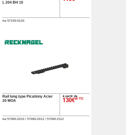
L 204 BH 10
57150-0120
Réf.
à partir de
Rail long type Picatinny Acier
130€
00 TTC
20 MOA
57060-2010 / 57060-2012 / 57060-2112
Réf.