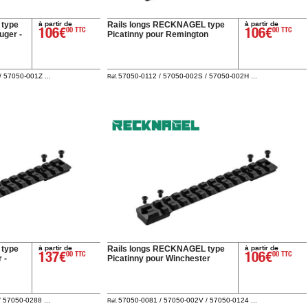
à partir de
à partir de
 type
Rails longs RECKNAGEL type
106€
00 TTC
106€
00 TTC
uger -
Picatinny pour Remington
 57050-001Z ...
57050-0112 / 57050-002S / 57050-002H ...
Réf.
à partir de
à partir de
 type
Rails longs RECKNAGEL type
137€
00 TTC
106€
00 TTC
 -
Picatinny pour Winchester
 57050-0288 ...
57050-0081 / 57050-002V / 57050-0124 ...
Réf.