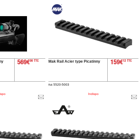
ny
Mak Rail Acier type Picatinny
569€
00 TTC
159€
12 TTC
5520-5003
Réf.
ispo
Indispo