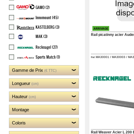
‣
Optiques
GAMO
(2)
‣
Défense
Innomount
(45)
‣
Accessoires
Accessoires
KASTELBERG
(3)
‣
ARRIVAGE
Chien
Rail picatinny acier Aude
MAK
(3)
‣
Montages
Recknagel
(27)
Guerini
‣
Sports Match
(1)
MA30001 / MA30003 / MA30
Réf.
Sport
Gamme de Prix
Accueil
(€ TTC)
Marques
Points
Longueur
(cm)
de
vente
Hauteur
(cm)
Téléchargement
Extension
Montage
de
Garantie
Fair
Coloris
Contacts
Rail Weaver Acier L 200 