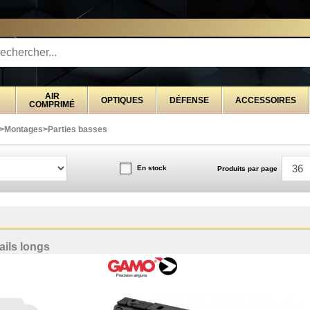
STRIBUTEUR EXCLUSIVEMENT AU SERVICE DES 
AIR
OPTIQUES
DÉFENSE
ACCESSOIRES
COMPRIMÉ
>
Montages
>
Parties basses
En stock
Produits par page
ails longs