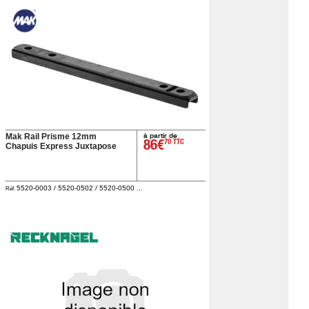
à partir de
Mak Rail Prisme 12mm
86€
70 TTC
Chapuis Express Juxtapose
5520-0003 / 5520-0502 / 5520-0500 ...
Réf.