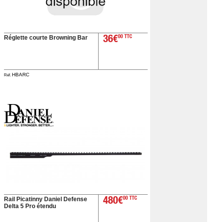
Réglette courte Browning Bar
36€
00 TTC
HBARC
Réf.
Rail Picatinny Daniel Defense
480€
00 TTC
Delta 5 Pro étendu