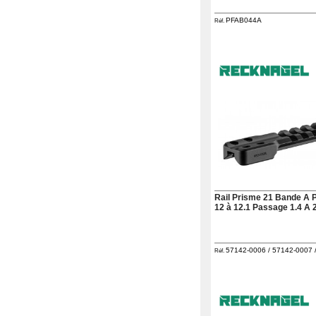
PFAB044A
Réf.
Rail Prisme 21 Bande A 
12 à 12.1 Passage 1.4 A 
57142-0006 / 57142-0007 
Réf.