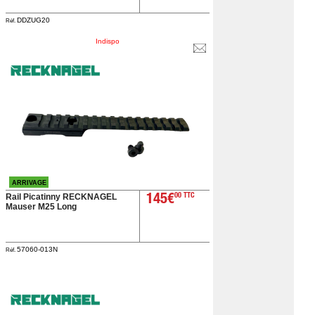
DDZUG20
Réf.
Indispo
ARRIVAGE
Rail Picatinny RECKNAGEL
145€
00 TTC
Mauser M25 Long
57060-013N
Réf.