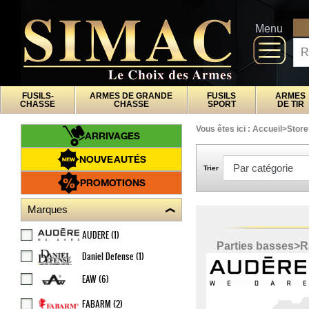
x
Fermer
Arrivages
DI
Menu
Nouveautés
Promotions
Packs
FUSILS-
ARMES DE GRANDE
FUSILS
ARMES
Top
CHASSE
CHASSE
SPORT
DE TIR
ventes
Vous êtes ici :
Accueil
>
Store
ARRIVAGES
Fusils-
‣
NOUVEAUTÉS
chasse
Trier
Armes
PROMOTIONS
De
‣
Grande
Marques
Chasse
Fusils
AUDERE
(1)
‣
Parties basses
>
R
Sport
Daniel Defense
(1)
Armes
‣
De Tir
EAW
(6)
Air
‣
Comprimé
FABARM
(2)