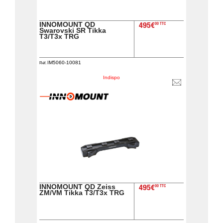
INNOMOUNT QD
00 TTC
495€
Swarovski SR Tikka
T3/T3x TRG
IM5060-10081
Réf.
Indispo
INNOMOUNT QD Zeiss
00 TTC
495€
ZM/VM Tikka T3/T3x TRG