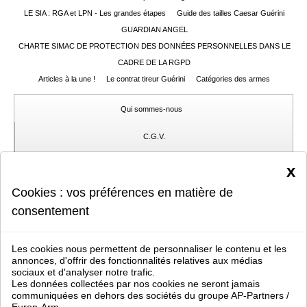
LE SIA : RGA et LPN - Les grandes étapes
Guide des tailles Caesar Guérini
GUARDIAN ANGEL
CHARTE SIMAC DE PROTECTION DES DONNÉES PERSONNELLES DANS LE
CADRE DE LA RGPD
Articles à la une !
Le contrat tireur Guérini
Catégories des armes
Qui sommes-nous
C.G.V.
Gérer mes cookies
x
Cookies : vos préférences en matière de
Protection des données privées
consentement
Coordonnées
Nous signaler un problème
Les cookies nous permettent de personnaliser le contenu et les
annonces, d'offrir des fonctionnalités relatives aux médias
sociaux et d'analyser notre trafic.
Simac 05.49.85.59.75
vente aux professionnels d'articles et d'armes de chasse et de sport,
Les données collectées par nos cookies ne seront jamais
des optiques, des munitions, des vêtements, des armes de loisir et des accessoires pour
communiquées en dehors des sociétés du groupe AP-Partners /
chien