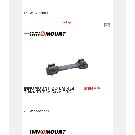
IM50PI-23081
Réf.
Indispo
INNOMOUNT QD LM Rail
00 TTC
495€
Tikka T3/T3x Sako TRG
IM5070-20081
Réf.