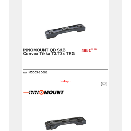
INNOMOUNT QD S&B
00 TTC
495€
Convex Tikka T3/T3x TRG
IM5065-10081
Réf.
Indispo