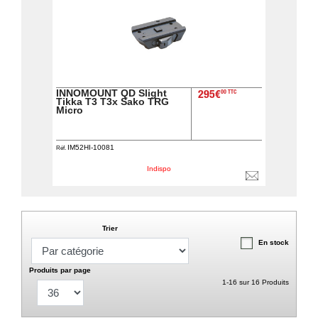
INNOMOUNT QD Slight
00 TTC
295€
Tikka T3 T3x Sako TRG
Micro
IM52HI-10081
Réf.
Indispo
Trier
En stock
Produits par page
1-16 sur 16 Produits