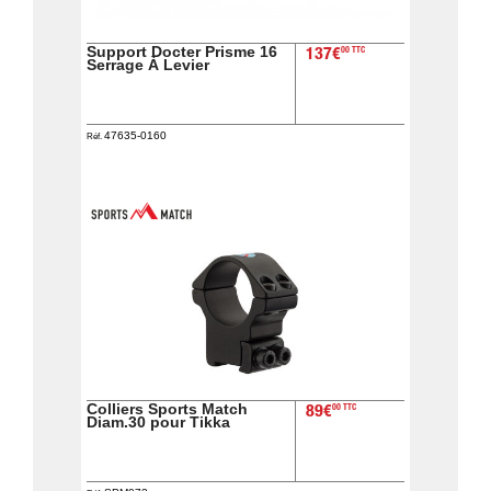
Guerini
‣
Sport
Support Docter Prisme 16
00 TTC
137€
Serrage À Levier
Accueil
Marques
47635-0160
Réf.
Points
de
vente
Téléchargement
Extension
de
Garantie
Fair
Contacts
Colliers Sports Match
00 TTC
89€
Diam.30 pour Tikka
Mon