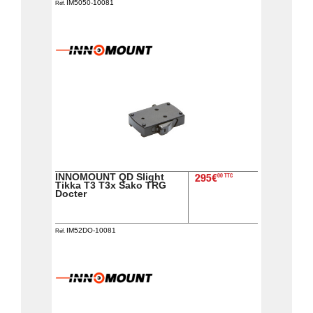
IM5050-10081
Réf.
INNOMOUNT QD Slight
00 TTC
295€
Tikka T3 T3x Sako TRG
Docter
IM52DO-10081
Réf.