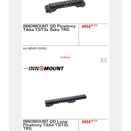
INNOMOUNT QD Picatinny
00 TTC
495€
Tikka T3/T3x Sako TRG
IM50PI-20081
Réf.
Indispo
INNOMOUNT QD Long
00 TTC
495€
Picatinny Tikka T3/T3x
TRG