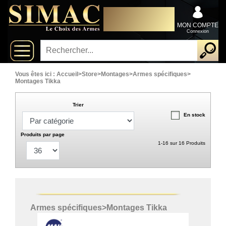
x
DISTRIBUTEUR
Fermer
EXCLUSIVEMENT AU
Arrivages
SERVICE DES
MON COMPTE
PROFESSIONNELS
Connexion
Nouveautés
Promotions
Vous êtes ici :
Accueil
>
Store
>
Montages
>
Armes spécifiques
>
Montages Tikka
Packs
Trier
En stock
Top
ventes
Produits par page
1-16 sur 16 Produits
Fusils-
‣
chasse
Armes
Armes spécifiques
>
Montages Tikka
De
‣
Grande