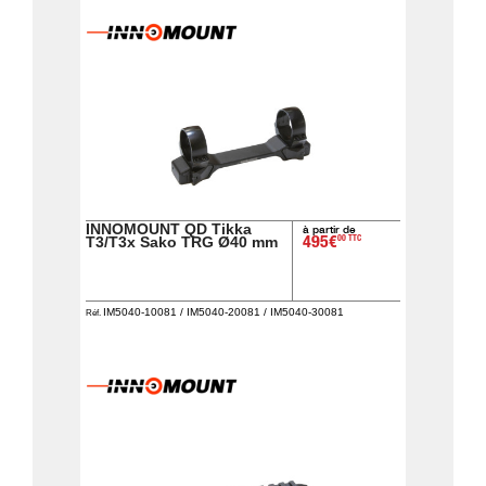
INNOMOUNT QD Tikka
à partir de
00 TTC
T3/T3x Sako TRG Ø40 mm
495€
IM5040-10081 / IM5040-20081 / IM5040-30081
Réf.