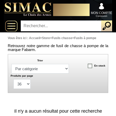
x
DISTRIBUTEUR
Fermer
EXCLUSIVEMENT AU
Arrivages
SERVICE DES
MON COMPTE
PROFESSIONNELS
Connexion
Nouveautés
Promotions
Vous êtes ici :
Accueil
>
Store
>
Fusils chasse
>
Fusils à pompe
Retrouvez notre gamme de fusil de chasse à pompe de la
Packs
marque Fabarm.
Trier
Top
En stock
ventes
Produits par page
Fusils-
‣
chasse
Armes
De
‣
Il n'y a aucun résultat pour cette recherche
Grande