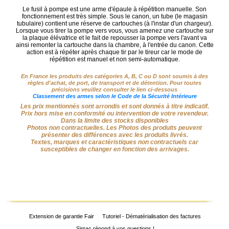
Chasse
Le fusil à pompe est une arme d'épaule à répétition manuelle. Son
fonctionnement est très simple. Sous le canon, un tube (le magasin
Fusils
‣
tubulaire) contient une réserve de cartouches (à l'instar d'un chargeur).
Sport
Lorsque vous tirer la pompe vers vous, vous amenez une cartouche sur
la plaque élévatrice et le fait de repousser la pompe vers l'avant va
ainsi remonter la cartouche dans la chambre, à l'entrée du canon. Cette
Armes
action est à répéter après chaque tir par le tireur car le mode de
‣
répétition est manuel et non semi-automatique.
De Tir
En France les produits des catégories A, B, C ou D sont soumis à des
Air
‣
règles d'achat, de port, de transport et de détention. Pour toutes
Comprimé
précisions veuillez consulter le lien ci-dessous
Classement des armes selon le Code de la Sécurité Intérieure
Les prix mentionnés sont arrondis et sont donnés à titre indicatif.
‣
Optiques
Prix hors mise en conformité ou intervention de votre revendeur.
Dans la limite des stocks disponibles
‣
Photos non contractuelles. Les Photos des produits peuvent
Défense
présenter des différences avec les produits livrés.
Textes, marques et caractéristiques non contractuels car
‣
Accessoires
susceptibles de changer en fonction des arrivages.
Accessoires
‣
Chien
‣
Montages
Extension de garantie Fair
Tutoriel - Dématérialisation des factures
Simac répond à vos questions !