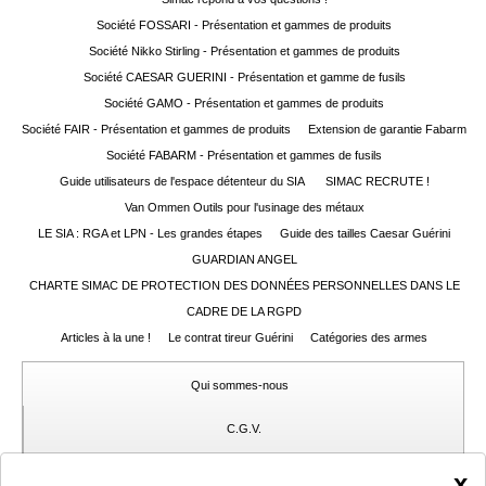
Guerini
‣
Sport
Société FOSSARI - Présentation et gammes de produits
Société Nikko Stirling - Présentation et gammes de produits
Société CAESAR GUERINI - Présentation et gamme de fusils
Accueil
Société GAMO - Présentation et gammes de produits
Marques
Société FAIR - Présentation et gammes de produits
Extension de garantie Fabarm
Société FABARM - Présentation et gammes de fusils
Points
Guide utilisateurs de l'espace détenteur du SIA
SIMAC RECRUTE !
de
Van Ommen Outils pour l'usinage des métaux
vente
LE SIA : RGA et LPN - Les grandes étapes
Guide des tailles Caesar Guérini
Téléchargement
GUARDIAN ANGEL
CHARTE SIMAC DE PROTECTION DES DONNÉES PERSONNELLES DANS LE
Extension
CADRE DE LA RGPD
de
Garantie
Articles à la une !
Le contrat tireur Guérini
Catégories des armes
Fair
Qui sommes-nous
Contacts
C.G.V.
Mon
Gérer mes cookies
x