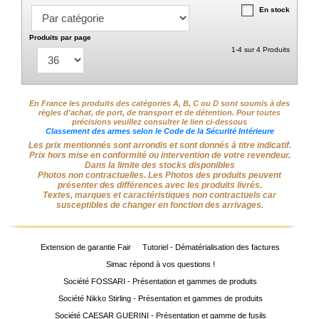
web
En stock
Mes
Produits par page
documents
1-4 sur 4 Produits
Téléchargement
Service
En France les produits des catégories A, B, C ou D sont soumis à des
règles d'achat, de port, de transport et de détention. Pour toutes
après
précisions veuillez consulter le lien ci-dessous
vente
Classement des armes selon le Code de la Sécurité Intérieure
Les prix mentionnés sont arrondis et sont donnés à titre indicatif.
Prix hors mise en conformité ou intervention de votre revendeur.
C.G.V.
Dans la limite des stocks disponibles
Photos non contractuelles. Les Photos des produits peuvent
présenter des différences avec les produits livrés.
Nous
Textes, marques et caractéristiques non contractuels car
contacter
susceptibles de changer en fonction des arrivages.
Paramètres
de vos
Extension de garantie Fair
Tutoriel - Dématérialisation des factures
newsletters
Simac répond à vos questions !
Société FOSSARI - Présentation et gammes de produits
Société Nikko Stirling - Présentation et gammes de produits
Société CAESAR GUERINI - Présentation et gamme de fusils