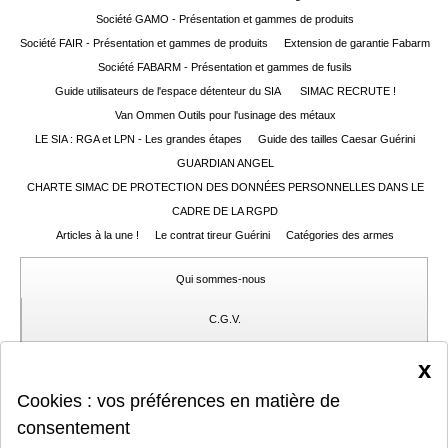
Société GAMO - Présentation et gammes de produits
Société FAIR - Présentation et gammes de produits
Extension de garantie Fabarm
Société FABARM - Présentation et gammes de fusils
Guide utilisateurs de l'espace détenteur du SIA
SIMAC RECRUTE !
Van Ommen Outils pour l'usinage des métaux
LE SIA : RGA et LPN - Les grandes étapes
Guide des tailles Caesar Guérini
GUARDIAN ANGEL
CHARTE SIMAC DE PROTECTION DES DONNÉES PERSONNELLES DANS LE
CADRE DE LA RGPD
Articles à la une !
Le contrat tireur Guérini
Catégories des armes
Qui sommes-nous
C.G.V.
Gérer mes cookies
x
Cookies : vos préférences en matière de
Protection des données privées
consentement
Coordonnées