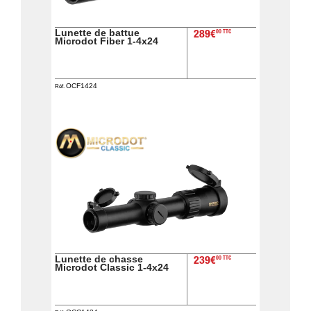
Guerini
‣
Sport
Lunette de battue
00 TTC
289€
Microdot Fiber 1-4x24
Accueil
Marques
OCF1424
Réf.
Points
de
vente
Téléchargement
Extension
de
Garantie
Fair
Contacts
Lunette de chasse
00 TTC
239€
Microdot Classic 1-4x24
Mon