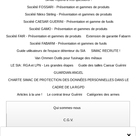
Guerini
‣
Sport
Société FOSSARI - Présentation et gammes de produits
Société Nikko Stirling - Présentation et gammes de produits
Société CAESAR GUERINI - Présentation et gamme de fusils
Accueil
Société GAMO - Présentation et gammes de produits
Marques
Société FAIR - Présentation et gammes de produits
Extension de garantie Fabarm
Société FABARM - Présentation et gammes de fusils
Points
Guide utilisateurs de l'espace détenteur du SIA
SIMAC RECRUTE !
de
Van Ommen Outils pour l'usinage des métaux
vente
LE SIA : RGA et LPN - Les grandes étapes
Guide des tailles Caesar Guérini
Téléchargement
GUARDIAN ANGEL
CHARTE SIMAC DE PROTECTION DES DONNÉES PERSONNELLES DANS LE
Extension
CADRE DE LA RGPD
de
Garantie
Articles à la une !
Le contrat tireur Guérini
Catégories des armes
Fair
Qui sommes-nous
Contacts
C.G.V.
Mon
Gérer mes cookies
x