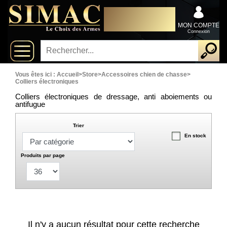
x
DISTRIBUTEUR
Fermer
EXCLUSIVEMENT AU
Arrivages
SERVICE DES
MON COMPTE
PROFESSIONNELS
Connexion
Nouveautés
Promotions
Vous êtes ici :
Accueil
>
Store
>
Accessoires chien de chasse
>
Colliers électroniques
Packs
Colliers électroniques de dressage, anti aboiements ou
antifugue
Top
Trier
ventes
En stock
Produits par page
Fusils-
‣
chasse
Armes
De
‣
Grande
Il n'y a aucun résultat pour cette recherche