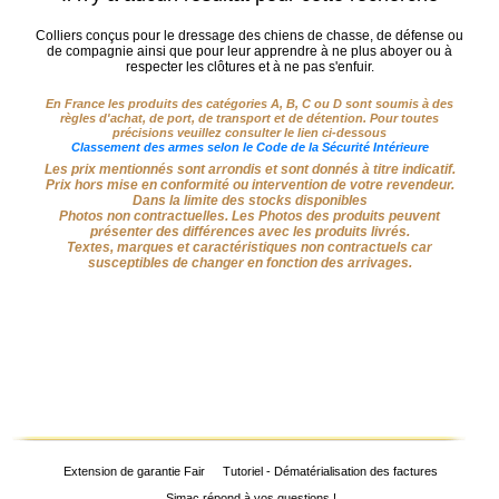
Chasse
Colliers conçus pour le dressage des chiens de chasse, de défense ou
Fusils
‣
de compagnie ainsi que pour leur apprendre à ne plus aboyer ou à
Sport
respecter les clôtures et à ne pas s'enfuir.
En France les produits des catégories A, B, C ou D sont soumis à des
Armes
‣
règles d'achat, de port, de transport et de détention. Pour toutes
De Tir
précisions veuillez consulter le lien ci-dessous
Classement des armes selon le Code de la Sécurité Intérieure
Les prix mentionnés sont arrondis et sont donnés à titre indicatif.
Air
‣
Prix hors mise en conformité ou intervention de votre revendeur.
Comprimé
Dans la limite des stocks disponibles
Photos non contractuelles. Les Photos des produits peuvent
présenter des différences avec les produits livrés.
‣
Optiques
Textes, marques et caractéristiques non contractuels car
susceptibles de changer en fonction des arrivages.
‣
Défense
‣
Accessoires
Accessoires
‣
Chien
‣
Montages
Extension de garantie Fair
Tutoriel - Dématérialisation des factures
Simac répond à vos questions !