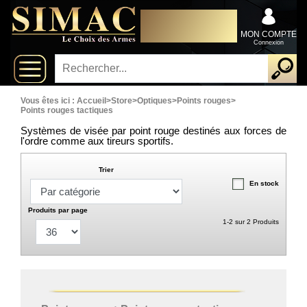
x
DISTRIBUTEUR
Fermer
EXCLUSIVEMENT AU
Arrivages
SERVICE DES
MON COMPTE
PROFESSIONNELS
Connexion
Nouveautés
Promotions
Vous êtes ici :
Accueil
>
Store
>
Optiques
>
Points rouges
>
Points rouges tactiques
Packs
Systèmes de visée par point rouge destinés aux forces de
l'ordre comme aux tireurs sportifs.
Top
Trier
ventes
En stock
Produits par page
1-2 sur 2 Produits
Fusils-
‣
chasse
Armes
De
‣
Grande