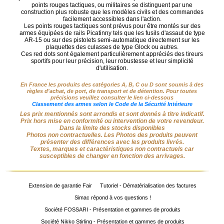
points rouges tactiques, ou militaires se distinguent par une
compte
construction plus robuste que les modèles civils et des commandes
facilement accessibles dans l'action.
accueil
Les points rouges tactiques sont prévus pour être montés sur des
armes équipées de rails Picatinny tels que les fusils d'assaut de type
AR-15 ou sur des pistolets semi-automatique directement sur les
Consulter
plaquettes des culasses de type Glock ou autres.
Ces red dots sont également particulièrement appréciés des tireurs
mes
sportifs pour leur précision, leur robustesse et leur simplicité
listes de
d'utilisation.
favoris
En France les produits des catégories A, B, C ou D sont soumis à des
règles d'achat, de port, de transport et de détention. Pour toutes
Consulter
précisions veuillez consulter le lien ci-dessous
mon
Classement des armes selon le Code de la Sécurité Intérieure
panier
Les prix mentionnés sont arrondis et sont donnés à titre indicatif.
Prix hors mise en conformité ou intervention de votre revendeur.
Dans la limite des stocks disponibles
Acheter
Photos non contractuelles. Les Photos des produits peuvent
à
présenter des différences avec les produits livrés.
Textes, marques et caractéristiques non contractuels car
nouveau
susceptibles de changer en fonction des arrivages.
Modifiez
vos
Extension de garantie Fair
Tutoriel - Dématérialisation des factures
paramètres
Simac répond à vos questions !
de compte
Société FOSSARI - Présentation et gammes de produits
Commandes
Société Nikko Stirling - Présentation et gammes de produits