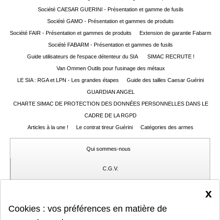
web
Société CAESAR GUERINI - Présentation et gamme de fusils
Société GAMO - Présentation et gammes de produits
Mes
documents
Société FAIR - Présentation et gammes de produits
Extension de garantie Fabarm
Société FABARM - Présentation et gammes de fusils
Téléchargement
Guide utilisateurs de l'espace détenteur du SIA
SIMAC RECRUTE !
Van Ommen Outils pour l'usinage des métaux
Service
LE SIA : RGA et LPN - Les grandes étapes
après
Guide des tailles Caesar Guérini
vente
GUARDIAN ANGEL
CHARTE SIMAC DE PROTECTION DES DONNÉES PERSONNELLES DANS LE
C.G.V.
CADRE DE LA RGPD
Articles à la une !
Le contrat tireur Guérini
Catégories des armes
Nous
contacter
Qui sommes-nous
Paramètres
de vos
C.G.V.
newsletters
Gérer mes cookies
x
Cookies : vos préférences en matière de
Protection des données privées