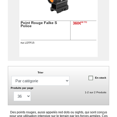
Guerini
‣
Sport
Accueil
Point Rouge Falke S
00 TTC
360€
Police
Marques
Points
LDTF15
Réf.
de
vente
Téléchargement
Extension
Trier
de
En stock
Garantie
Fair
Produits par page
1-2 sur 2 Produits
Contacts
Des points rouges, aussi appelés red dots ou sights, qui sont conçus
Mon
pour une utilisation intensive sur le terrain par les forces armées. Ces