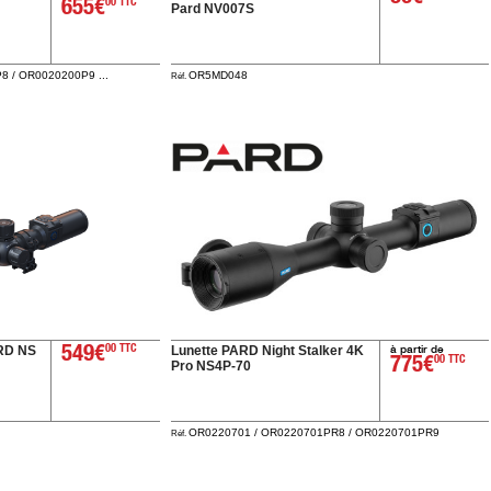
655€
00 TTC
Pard NV007S
 / OR0020200P9 ...
OR5MD048
Réf.
à partir de
ARD NS
Lunette PARD Night Stalker 4K
549€
00 TTC
775€
00 TTC
Pro NS4P‑70
OR0220701 / OR0220701PR8 / OR0220701PR9
Réf.