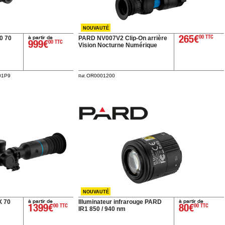
NOUVAUTÉ
à partir de
0 70
PARD NV007V2 Clip-On arrière
265€
00 TTC
999€
00 TTC
Vision Nocturne Numérique
01P9
OR0001200
Réf.
NOUVAUTÉ
à partir de
à partir de
X 70
Illuminateur infrarouge PARD
1399€
00 TTC
80€
00 TTC
IR1 850 / 940 nm