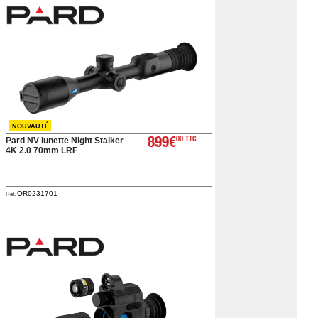
NOUVAUTÉ
Pard NV lunette Night Stalker
899€
00 TTC
4K 2.0 70mm LRF
OR0231701
Réf.