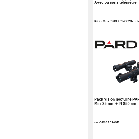
Avec ou sans télémètre
Mon
compte
OR0020200 / OR0020200P8
Réf.
accueil
Consulter
mes
listes de
favoris
Consulter
mon
panier
Acheter
à
nouveau
Modifiez
vos
Pack vision nocturne P
paramètres
Mini 35 mm + IR 850 nm
de compte
Commandes
web
OR0210300P
Réf.
Mes
documents