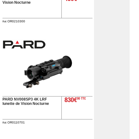
Vision Nocturne
OR0210300
Réf.
PARD NV008SP3 4K LRF
830€
00 TTC
lunette de Vision Nocturne
OR0110701
Réf.