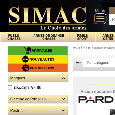
x
Fermer
Arrivages
DI
Menu
Nouveautés
Promotions
Packs
FUSILS-
ARMES DE GRANDE
FUSILS
ARMES
Top
CHASSE
CHASSE
SPORT
DE TIR
ventes
Vous êtes ici :
Accueil
>
Store
ARRIVAGES
Fusils-
‣
NOUVEAUTÉS
chasse
Trier
Armes
PROMOTIONS
De
‣
Grande
Marques
Chasse
Fusils
Pard
(18)
‣
Vision nocturne 
Sport
Armes
‣
Gamme de Prix
(€ TTC)
De Tir
Air
‣
Poids
(g)
Comprimé