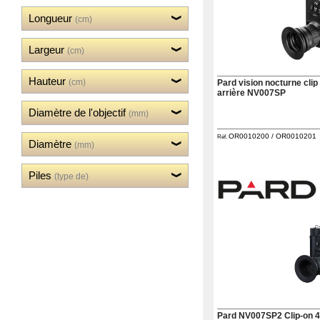
‣
Optiques
Longueur
(cm)
‣
Défense
‣
Accessoires
Largeur
(cm)
Accessoires
‣
Chien
Hauteur
(cm)
Pard vision nocturne clip
‣
arrière NV007SP
Montages
Diamètre de l'objectif
(mm)
Guerini
‣
OR0010200 / OR0010201
Réf.
Sport
Diamètre
(mm)
Accueil
Piles
(type de)
Marques
Points
de
vente
Téléchargement
Extension
de
Garantie
Fair
Contacts
Pard NV007SP2 Clip-on 