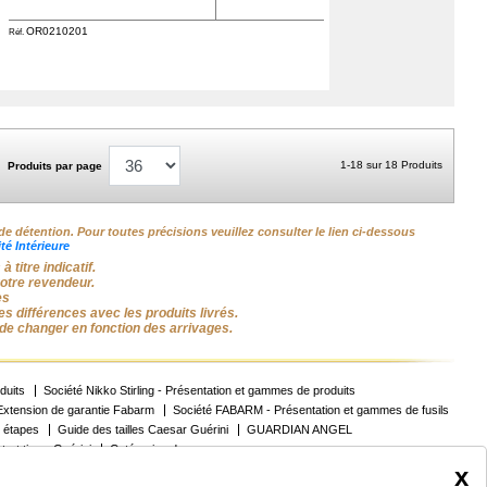
OR0210201
Réf.
1-18 sur 18 Produits
Produits par page
de détention. Pour toutes précisions veuillez consulter le lien ci-dessous
é Intérieure
titre indicatif.
votre revendeur.
es
s différences avec les produits livrés.
de changer en fonction des arrivages.
duits
Société Nikko Stirling - Présentation et gammes de produits
Extension de garantie Fabarm
Société FABARM - Présentation et gammes de fusils
 étapes
Guide des tailles Caesar Guérini
GUARDIAN ANGEL
trat tireur Guérini
Catégories des armes
x