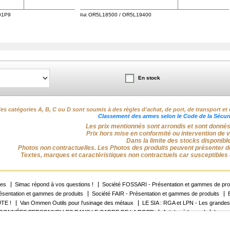
01P9
OR5L18500 / OR5L19400
Réf.
En stock
es catégories A, B, C ou D sont soumis à des règles d'achat, de port, de transport et 
Classement des armes selon le Code de la Sécurit
Les prix mentionnés sont arrondis et sont donnés à 
Prix hors mise en conformité ou intervention de 
Dans la limite des stocks disponibl
Photos non contractuelles. Les Photos des produits peuvent présenter de
Textes, marques et caractéristiques non contractuels car susceptibles 
res
Simac répond à vos questions !
Société FOSSARI - Présentation et gammes de pro
sentation et gammes de produits
Société FAIR - Présentation et gammes de produits
TE !
Van Ommen Outils pour l'usinage des métaux
LE SIA : RGA et LPN - Les grandes
 DONNÉES PERSONNELLES DANS LE CADRE DE LA RGPD
Articles à la une !
Le con