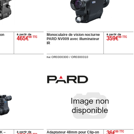
à partir de
à partir de
 on
Monoculaire de vision nocturne
465€
00 TTC
359€
00 TTC
PARD NV009 avec illuminateur
IR
OR0300300 / OR0300310
Réf.
à partir de
4K –
Adaptateur 48mm pour Clip-on
36€
00 TTC