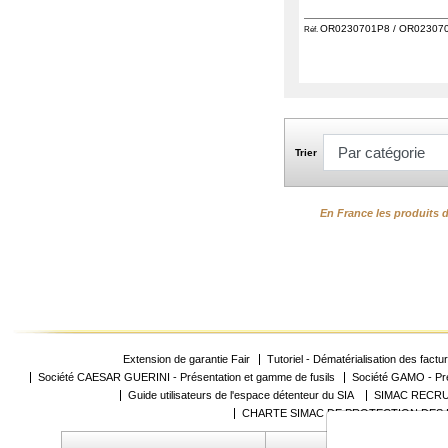
OR0230701P8 / OR02307
Réf.
Trier
En France les produits d
Extension de garantie Fair
Tutoriel - Dématérialisation des factu
Société CAESAR GUERINI - Présentation et gamme de fusils
Société GAMO - Pré
Guide utilisateurs de l'espace détenteur du SIA
SIMAC RECRU
CHARTE SIMAC DE PROTECTION DES