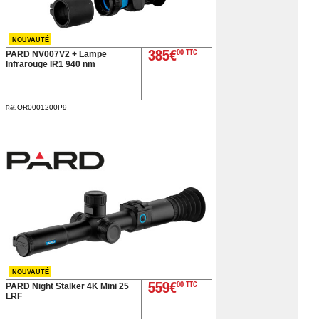
NOUVAUTÉ
PARD NV007V2 + Lampe
385€
00 TTC
Infrarouge IR1 940 nm
OR0001200P9
Réf.
NOUVAUTÉ
PARD Night Stalker 4K Mini 25
559€
00 TTC
LRF