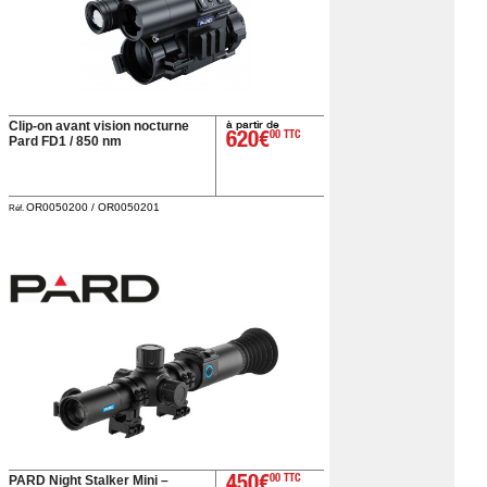
à partir de
Clip-on avant vision nocturne
620€
00 TTC
Pard FD1 / 850 nm
OR0050200 / OR0050201
Réf.
PARD Night Stalker Mini –
450€
00 TTC