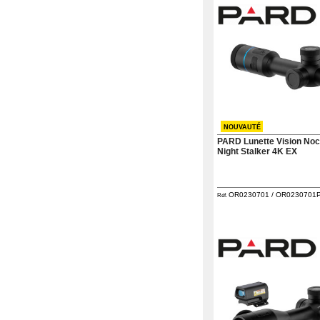
Téléchargement
Service
après
vente
C.G.V.
Nous
contacter
Paramètres
de vos
newsletters
NOUVAUTÉ
PARD Lunette Vision Noc
Night Stalker 4K EX
OR0230701 / OR0230701P
Réf.