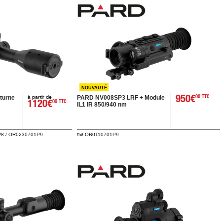
NOUVAUTÉ
à partir de
turne
PARD NV008SP3 LRF + Module
950€
00 TTC
1120€
00 TTC
IL1 IR 850/940 nm
8 / OR0230701P9
OR0110701P9
Réf.