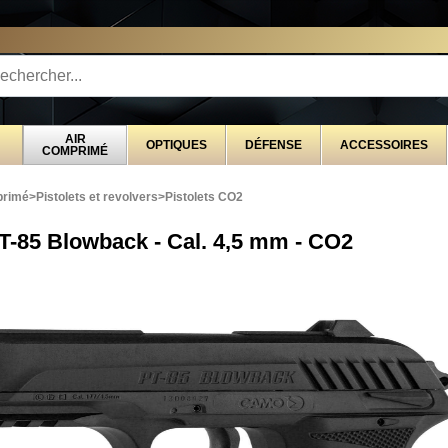
STRIBUTEUR EXCLUSIVEMENT AU SERVICE DES 
AIR
OPTIQUES
DÉFENSE
ACCESSOIRES
COMPRIMÉ
primé
>
Pistolets et revolvers
>
Pistolets CO2
T-85 Blowback - Cal. 4,5 mm - CO2