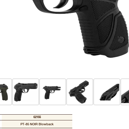
G2155
PT-85 NOIR Blowback