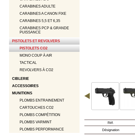
‣
Optiques
CARABINES ADULTE
‣
Défense
CARABINES A CANON FIXE
‣
Accessoires
CARABINES 5,5 ET 6,35
Accessoires
CARABINES PCP & GRANDE
‣
Chien
PUISSANCE
‣
Montages
PISTOLETS ET REVOLVERS
PISTOLETS CO2
Guerini
‣
MONO COUP À AIR
Sport
TACTICAL
REVOLVERS À CO2
Accueil
Marques
CIBLERIE
Points
ACCESSOIRES
de
MUNITIONS
vente
Téléchargement
PLOMBS ENTRAINEMENT
Extension
CARTOUCHES CO2
de
PLOMBS COMPÉTITION
Garantie
Fair
PLOMBS VARMINT
Réf.
Contacts
PLOMBS PERFORMANCE
Désignation