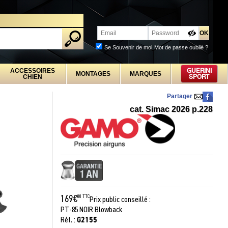
PROFESSIONNELS
Se Souvenir de moi
Mot de passe oublié ?
ACCESSOIRES
GUERINI
MONTAGES
MARQUES
CHIEN
SPORT
Partager
cat. Simac 2026 p.228
169€
00 TTC
Prix public conseillé :
PT-85 NOIR Blowback
G2155
Réf. :