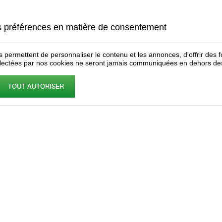
s préférences en matière de consentement
 permettent de personnaliser le contenu et les annonces, d'offrir des fo
lectées par nos cookies ne seront jamais communiquées en dehors des
TOUT AUTORISER
res
Simac répond à vos questions !
Société FOSSARI - Présentation et gammes de pro