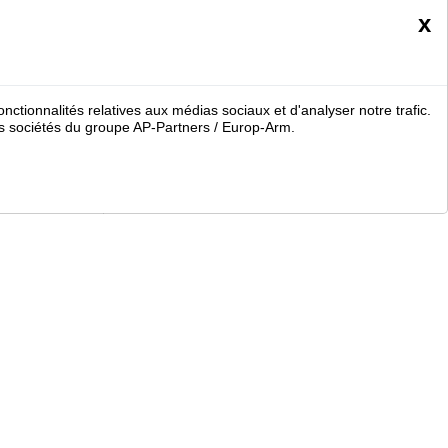
x
nctionnalités relatives aux médias sociaux et d'analyser notre trafic.
 sociétés du groupe AP-Partners / Europ-Arm.
duits
Société Nikko Stirling - Présentation et gammes de produits