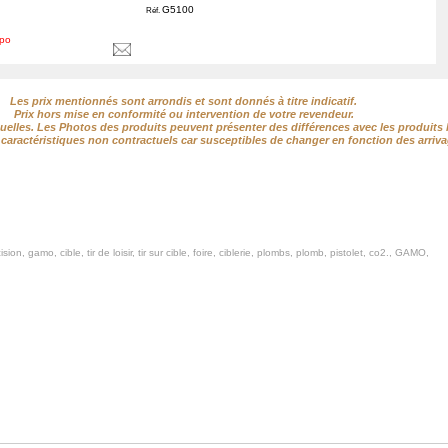
G5100
Réf.
spo
Les prix mentionnés sont arrondis et sont donnés à titre indicatif.
Prix hors mise en conformité ou intervention de votre revendeur.
elles. Les Photos des produits peuvent présenter des différences avec les produits l
caractéristiques non contractuels car susceptibles de changer en fonction des arriva
ion, gamo, cible, tir de loisir, tir sur cible, foire, ciblerie, plombs, plomb, pistolet, co2., GAMO,