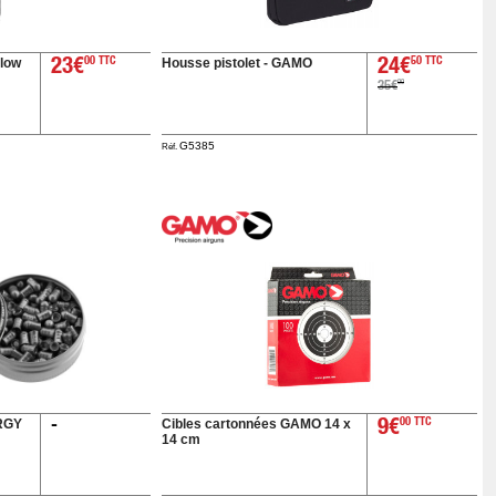
Blow
Housse pistolet - GAMO
23€
00 TTC
24€
50 TTC
00
35€
G5385
Réf.
RGY
Cibles cartonnées GAMO 14 x
9€
00 TTC
-
14 cm