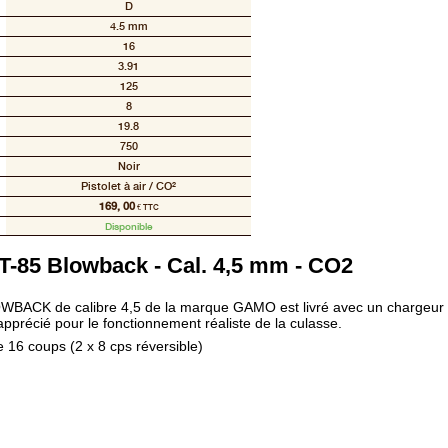
D
4.5 mm
16
3.91
125
8
19.8
750
Noir
Pistolet à air / CO²
169, 00
€ TTC
Disponible
T-85 Blowback - Cal. 4,5 mm - CO2
WBACK de calibre 4,5 de la marque GAMO est livré avec un chargeur
apprécié pour le fonctionnement réaliste de la culasse.
 16 coups (2 x 8 cps réversible)