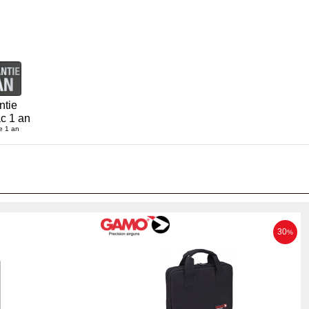
ntie
c 1 an
e 1 an
30
%