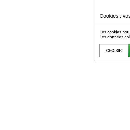
Cookies : vo
Les cookies nous
Les données col
CHOISIR
Extension de garantie Fair
Tutoriel - Dématérialisation des factu