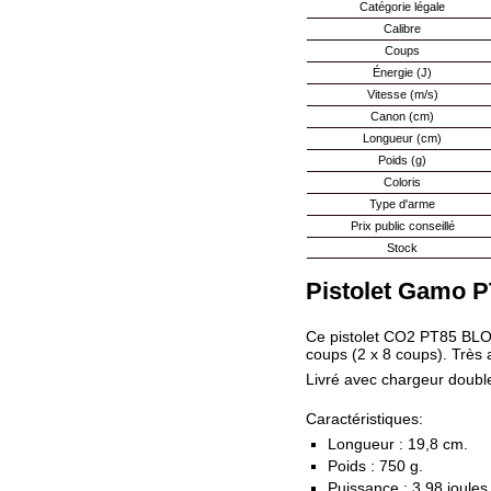
Catégorie légale
Mon
Calibre
Coups
compte
Énergie (J)
accueil
Vitesse (m/s)
Consulter
Canon (cm)
mes
Longueur (cm)
listes de
Poids (g)
favoris
Coloris
Consulter
Type d'arme
mon
Prix public conseillé
panier
Stock
Acheter
à
Pistolet Gamo P
nouveau
Modifiez
Ce pistolet CO2 PT85 BLO
vos
coups (2 x 8 coups). Très 
paramètres
Livré avec chargeur double
de compte
Commandes
Caractéristiques:
web
Longueur : 19,8 cm.
Mes
Poids : 750 g.
documents
Puissance : 3,98 joules