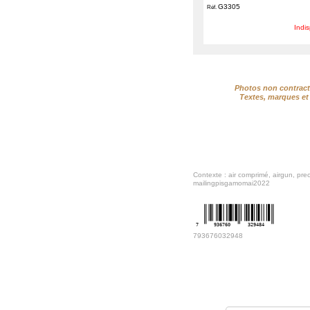
G3305
Réf.
Indi
Photos non contractu
Textes, marques et 
Contexte : air comprimé, airgun, precis
mailingpisgamomai2022
7
936760
329484
793676032948