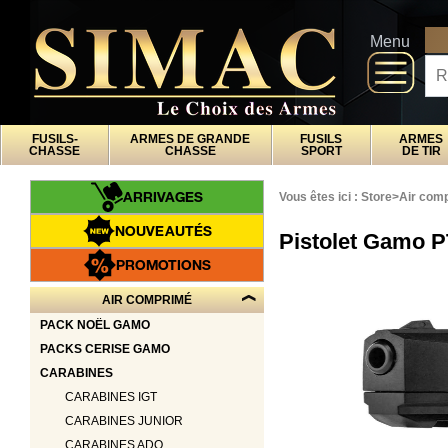
x
Fermer
Arrivages
DI
Menu
Nouveautés
Promotions
Packs
FUSILS-
ARMES DE GRANDE
FUSILS
ARMES
Top
CHASSE
CHASSE
SPORT
DE TIR
ventes
ARRIVAGES
Vous êtes ici :
Store
>
Air com
Fusils-
‣
NOUVEAUTÉS
Pistolet Gamo P
chasse
Armes
PROMOTIONS
De
‣
Grande
AIR COMPRIMÉ
Chasse
PACK NOËL GAMO
Fusils
‣
PACKS CERISE GAMO
Sport
CARABINES
Armes
‣
De Tir
CARABINES IGT
Air
‣
CARABINES JUNIOR
Comprimé
CARABINES ADO