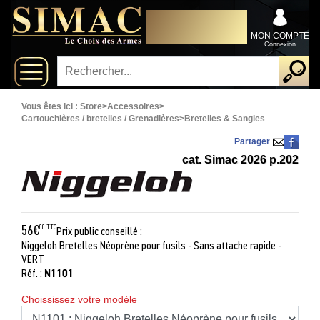
x
DISTRIBUTEUR
Fermer
EXCLUSIVEMENT AU
Arrivages
SERVICE DES
MON COMPTE
PROFESSIONNELS
Connexion
Nouveautés
Promotions
Vous êtes ici :
Store
>
Accessoires
>
Cartouchières / bretelles / Grenadières
>
Bretelles & Sangles
Packs
Partager
cat. Simac 2026 p.202
Top
ventes
56€
00 TTC
Prix public conseillé :
Fusils-
‣
Niggeloh Bretelles Néoprène pour fusils - Sans attache rapide -
chasse
VERT
N1101
Réf. :
Armes
De
‣
Choississez votre modèle
Grande