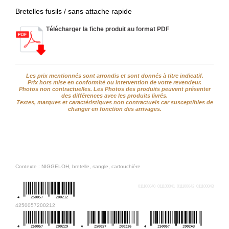
web
Bretelles fusils / sans attache rapide
Mes
Télécharger la fiche produit au format PDF
documents
Téléchargement
Service
Les prix mentionnés sont arrondis et sont donnés à titre indicatif.
Prix hors mise en conformité ou intervention de votre revendeur.
après
Photos non contractuelles. Les Photos des produits peuvent présenter
vente
des différences avec les produits livrés.
Textes, marques et caractéristiques non contractuels car susceptibles de
changer en fonction des arrivages.
C.G.V.
Nous
contacter
Paramètres
Contexte : NIGGELOH, bretelle, sangle, cartouchière
de vos
newsletters
011100040
011100041
011100042
011100043
4
250057
200212
4250057200212
4
250057
200229
4
250057
200236
4
250057
200243