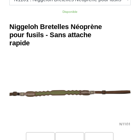
Chasse
Disponible
Fusils
‣
Sport
Niggeloh Bretelles Néoprène
Armes
‣
pour fusils - Sans attache
De Tir
rapide
Air
‣
Comprimé
‣
Optiques
‣
Défense
‣
Accessoires
Accessoires
‣
Chien
‣
Montages
N1101