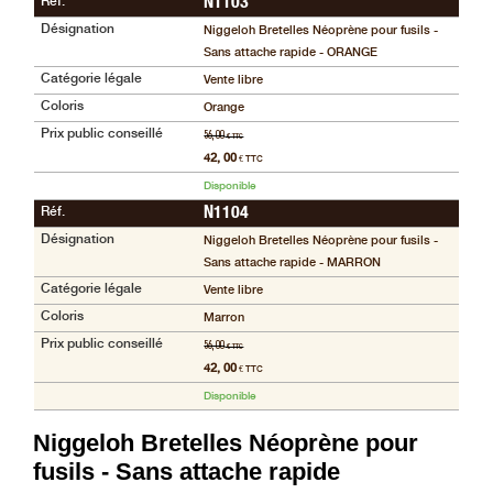
Réf.
N1103
compte
Désignation
Niggeloh Bretelles Néoprène pour fusils -
accueil
Sans attache rapide - ORANGE
Catégorie légale
Vente libre
Consulter
Coloris
Orange
mes
Prix public conseillé
56, 00
€ TTC
listes de
42, 00
€ TTC
favoris
Disponible
Consulter
Réf.
N1104
mon
Désignation
Niggeloh Bretelles Néoprène pour fusils -
panier
Sans attache rapide - MARRON
Catégorie légale
Vente libre
Acheter
à
Coloris
Marron
nouveau
Prix public conseillé
56, 00
€ TTC
42, 00
€ TTC
Modifiez
vos
Disponible
paramètres
Niggeloh Bretelles Néoprène pour
de compte
fusils - Sans attache rapide
Commandes