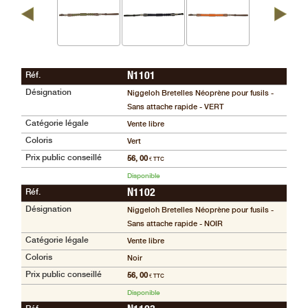
Guerini
‣
Sport
Accueil
Réf.
N1101
Marques
Désignation
Niggeloh Bretelles Néoprène pour fusils -
Sans attache rapide - VERT
Points
de
Catégorie légale
Vente libre
vente
Coloris
Vert
Prix public conseillé
56, 00
€ TTC
Téléchargement
Disponible
Extension
Réf.
N1102
de
Désignation
Niggeloh Bretelles Néoprène pour fusils -
Garantie
Sans attache rapide - NOIR
Fair
Catégorie légale
Vente libre
Contacts
Coloris
Noir
Prix public conseillé
56, 00
€ TTC
Disponible
Mon