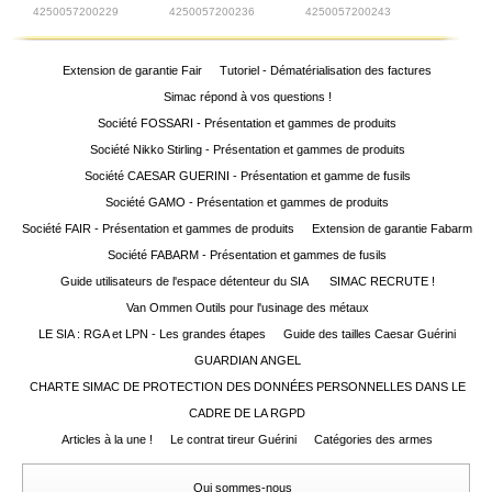
4250057200229
4250057200236
4250057200243
Extension de garantie Fair
Tutoriel - Dématérialisation des factures
Simac répond à vos questions !
Société FOSSARI - Présentation et gammes de produits
Société Nikko Stirling - Présentation et gammes de produits
Société CAESAR GUERINI - Présentation et gamme de fusils
Société GAMO - Présentation et gammes de produits
Société FAIR - Présentation et gammes de produits
Extension de garantie Fabarm
Société FABARM - Présentation et gammes de fusils
Guide utilisateurs de l'espace détenteur du SIA
SIMAC RECRUTE !
Van Ommen Outils pour l'usinage des métaux
LE SIA : RGA et LPN - Les grandes étapes
Guide des tailles Caesar Guérini
GUARDIAN ANGEL
CHARTE SIMAC DE PROTECTION DES DONNÉES PERSONNELLES DANS LE
CADRE DE LA RGPD
Articles à la une !
Le contrat tireur Guérini
Catégories des armes
Qui sommes-nous