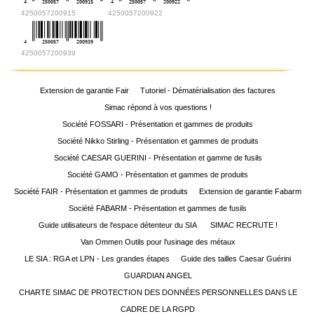
4
250057
200915
4
250057
200922
4250057200915
4250057200922
4
250057
200939
4250057200939
Extension de garantie Fair
Tutoriel - Dématérialisation des factures
Simac répond à vos questions !
Société FOSSARI - Présentation et gammes de produits
Société Nikko Stirling - Présentation et gammes de produits
Société CAESAR GUERINI - Présentation et gamme de fusils
Société GAMO - Présentation et gammes de produits
Société FAIR - Présentation et gammes de produits
Extension de garantie Fabarm
Société FABARM - Présentation et gammes de fusils
Guide utilisateurs de l'espace détenteur du SIA
SIMAC RECRUTE !
Van Ommen Outils pour l'usinage des métaux
LE SIA : RGA et LPN - Les grandes étapes
Guide des tailles Caesar Guérini
GUARDIAN ANGEL
CHARTE SIMAC DE PROTECTION DES DONNÉES PERSONNELLES DANS LE
CADRE DE LA RGPD