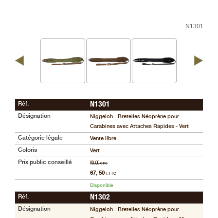
Guerini
‣
Sport
N1301
Accueil
Marques
Points
de
vente
Réf.
N1301
Téléchargement
Désignation
Niggeloh - Bretelles Néoprène pour
Carabines avec Attaches Rapides - Vert
Extension
Catégorie légale
Vente libre
de
Coloris
Vert
Garantie
Fair
Prix public conseillé
90, 00
€ TTC
67, 50
€ TTC
Contacts
Disponible
Réf.
N1302
Désignation
Niggeloh - Bretelles Néoprène pour
Mon