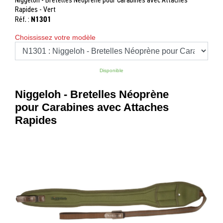
Niggeloh - Bretelles Néoprène pour Carabines avec Attaches
Chasse
Rapides - Vert
N1301
Réf. :
Fusils
‣
Sport
Choississez votre modèle
Armes
‣
De Tir
Disponible
Air
‣
Comprimé
Niggeloh - Bretelles Néoprène
‣
pour Carabines avec Attaches
Optiques
Rapides
‣
Défense
‣
Accessoires
Accessoires
‣
Chien
‣
Montages