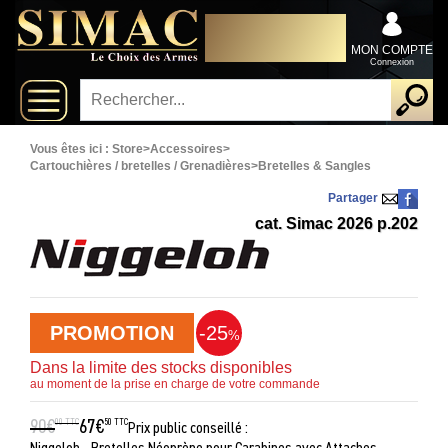
x
DISTRIBUTEUR
Fermer
EXCLUSIVEMENT AU
Arrivages
SERVICE DES
MON COMPTE
PROFESSIONNELS
Connexion
Nouveautés
Promotions
Vous êtes ici :
Store
>
Accessoires
>
Cartouchières / bretelles / Grenadières
>
Bretelles & Sangles
Packs
Partager
cat. Simac 2026 p.202
Top
ventes
PROMOTION
-25
Fusils-
%
‣
chasse
Dans la limite des stocks disponibles
au moment de la prise en charge de votre commande
Armes
De
‣
90€
67€
00 TTC
50 TTC
Prix public conseillé :
Grande