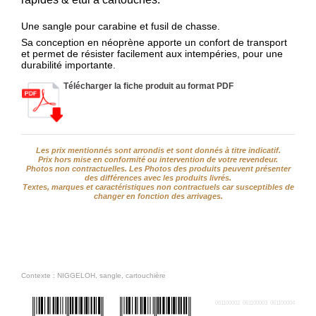
web
Une sangle pour carabine et fusil de chasse.
Mes
Sa conception en néoprène apporte un confort de transport
documents
et permet de résister facilement aux intempéries, pour une
durabilité importante.
Téléchargement
Télécharger la fiche produit au format PDF
Service
après
vente
Les prix mentionnés sont arrondis et sont donnés à titre indicatif.
C.G.V.
Prix hors mise en conformité ou intervention de votre revendeur.
Photos non contractuelles. Les Photos des produits peuvent présenter
des différences avec les produits livrés.
Nous
Textes, marques et caractéristiques non contractuels car susceptibles de
changer en fonction des arrivages.
contacter
Paramètres
de vos
newsletters
Contexte : NIGGELOH, sangle, cartouchière
061100002
061100003
061100004