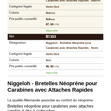
Carabines avec Attaches Rapides - Marron
compte
Catégorie légale
Vente libre
accueil
Coloris
Marron
Prix public conseillé
90, 00
€ TTC
Consulter
67, 50
€ TTC
mes
Disponible
listes de
Réf.
favoris
N1303
Désignation
Niggeloh - Bretelles Néoprène pour
Consulter
Carabines avec Attaches Rapides - Noire
mon
Catégorie légale
Vente libre
panier
Coloris
Noir
Acheter
Prix public conseillé
90, 00
€ TTC
à
Disponible
nouveau
Niggeloh - Bretelles Néoprène pour
Modifiez
Carabines avec Attaches Rapides
vos
paramètres
de compte
La qualité Allemande associée au confort du néoprène
Bretelles néoprène pour carabines avec attaches
Commandes
rapides & étui à cartouches.