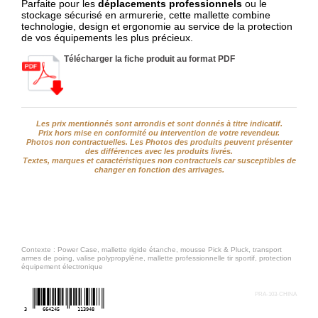
Parfaite pour les
déplacements professionnels
ou le
stockage sécurisé en armurerie, cette mallette combine
technologie, design et ergonomie au service de la protection
de vos équipements les plus précieux.
Télécharger la fiche produit au format PDF
Les prix mentionnés sont arrondis et sont donnés à titre indicatif.
Prix hors mise en conformité ou intervention de votre revendeur.
Photos non contractuelles. Les Photos des produits peuvent présenter
des différences avec les produits livrés.
Textes, marques et caractéristiques non contractuels car susceptibles de
changer en fonction des arrivages.
Contexte : Power Case, mallette rigide étanche, mousse Pick & Pluck, transport
armes de poing, valise polypropylène, mallette professionnelle tir sportif, protection
équipement électronique
PRA-103-CHINA
3
664245
113948