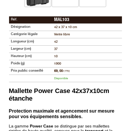
Guerini
‣
Sport
Réf.
MAL103
Accueil
Désignation
42 x 37 x 10 cm
Catégorie légale
Vente libre
Marques
Longueur (cm)
42
Points
Largeur (cm)
37
de
Hauteur (cm)
10
vente
Poids (g)
1900
Téléchargement
Prix public conseillé
69, 00
€ TTC
Disponible
Extension
de
Mallette Power Case 42x37x10cm
Garantie
étanche
Fair
Contacts
Protection maximale et agencement sur mesure
pour vos équipements sensibles.
La gamme
Power Case
se distingue par ses mallettes
Mon
rigides de haute qualité, conçues pour le
transport
et la