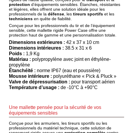
protection
d’équipements sensibles. Étanches, résistantes
compte
et légères, elles offrent une solution idéale pour les
accueil
professionnels de la
défense
, les
tireurs sportifs
et les
techniciens
en quête de fiabilité.
Conçue pour les professionnels du tir et de l’équipement
Consulter
sensible, cette mallette rigide Power Case offre une
mes
protection haut de gamme et une personnalisation totale.
listes de
Dimensions extérieures :
42 x 37 x 10 cm
favoris
Dimensions intérieures :
38.5 x 31 x 6
Poids :
1,9 Kg
Consulter
Matériau :
polypropylène avec joint en éthylène-
mon
propylène
panier
Étanchéité :
norme IP67 (eau et poussière)
Mousse intérieure :
polyuréthane « Pick & Pluck »
Acheter
Valve de dépressurisation :
pour transport aérien
à
Température d’usage :
de -10°C à +90°C
nouveau
Modifiez
Une mallette pensée pour la sécurité de vos
vos
équipements sensibles
paramètres
de compte
Conçue pour les armuriers, les tireurs sportifs ou les
professionnels du matériel technique, cette solution de
Commandes
rangement rigide assure une
protection complète
contre