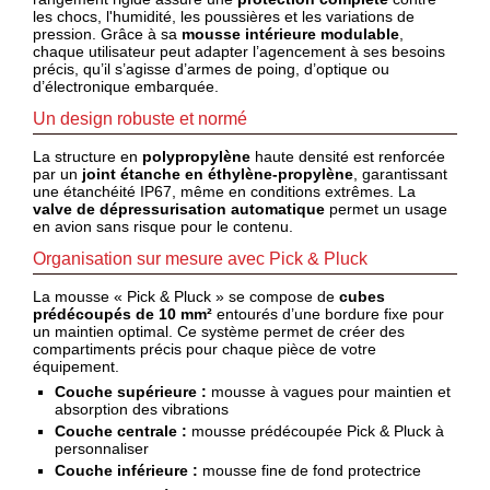
web
les chocs, l'humidité, les poussières et les variations de
pression. Grâce à sa
mousse intérieure modulable
,
chaque utilisateur peut adapter l’agencement à ses besoins
Mes
précis, qu’il s’agisse d’armes de poing, d’optique ou
documents
d’électronique embarquée.
Téléchargement
Un design robuste et normé
La structure en
polypropylène
haute densité est renforcée
Service
par un
joint étanche en éthylène-propylène
, garantissant
après
une étanchéité IP67, même en conditions extrêmes. La
vente
valve de dépressurisation automatique
permet un usage
en avion sans risque pour le contenu.
C.G.V.
Organisation sur mesure avec Pick & Pluck
Nous
La mousse « Pick & Pluck » se compose de
cubes
contacter
prédécoupés de 10 mm²
entourés d’une bordure fixe pour
un maintien optimal. Ce système permet de créer des
compartiments précis pour chaque pièce de votre
Paramètres
équipement.
de vos
Couche supérieure :
newsletters
mousse à vagues pour maintien et
absorption des vibrations
Couche centrale :
mousse prédécoupée Pick & Pluck à
personnaliser
Couche inférieure :
mousse fine de fond protectrice