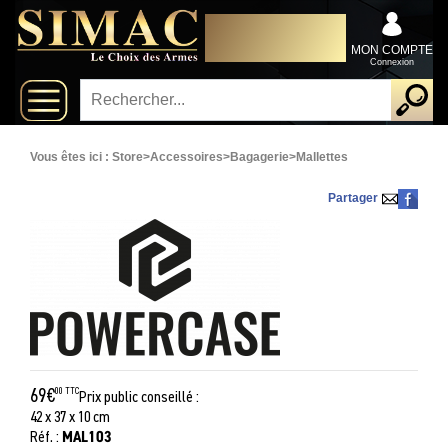
x
DISTRIBUTEUR
Fermer
EXCLUSIVEMENT AU
Arrivages
SERVICE DES
MON COMPTE
PROFESSIONNELS
Connexion
Nouveautés
Promotions
Vous êtes ici :
Store
>
Accessoires
>
Bagagerie
>
Mallettes
Packs
Partager
Top
ventes
Fusils-
‣
chasse
Armes
69€
00 TTC
Prix public conseillé :
De
‣
42 x 37 x 10 cm
Grande
MAL103
Réf. :