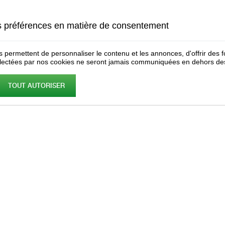
s préférences en matière de consentement
 permettent de personnaliser le contenu et les annonces, d'offrir des fo
lectées par nos cookies ne seront jamais communiquées en dehors des
TOUT AUTORISER
res
Simac répond à vos questions !
Société FOSSARI - Présentation et gammes de pro