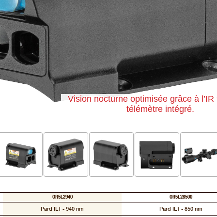
Vision nocturne optimisée grâce à l’I
télémètre intégré.
OR5L2940
OR5L28500
Pard IL1 - 940 nm
Pard IL1 - 850 nm