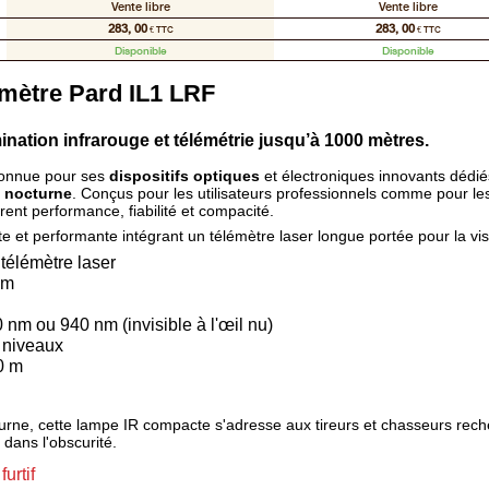
Vente libre
Vente libre
283, 00
283, 00
€ TTC
€ TTC
Disponible
Disponible
mètre Pard IL1 LRF
mination infrarouge et télémétrie jusqu’à 1000 mètres.
onnue pour ses
dispositifs optiques
et électroniques innovants dédié
n nocturne
. Conçus pour les utilisateurs professionnels comme pour l
rent performance, fiabilité et compacité.
et performante intégrant un télémètre laser longue portée pour la vis
 télémètre laser
 m
 nm ou 940 nm (invisible à l'œil nu)
 niveaux
0 m
turne, cette lampe IR compacte s'adresse aux tireurs et chasseurs rec
 dans l'obscurité.
urtif