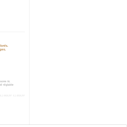
ivrés.
ges.
ire tir,
té réglable
IL1-940/LRF
IL1-850/LRF