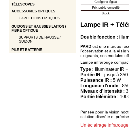
Catégorie légale
TÉLÉSCOPES
Mon
Prix public conseillé
ACCESSOIRES OPTIQUES
Stock
compte
CAPUCHONS OPTIQUES
accueil
Lampe IR + Télé
GUIDONS ET HAUSSES LAITON /
FIBRE OPTIQUE
Consulter
mes
Double fonction : illu
SUPPORTS DE HAUSSE /
listes de
GUIDON
PARD
est une marque rec
favoris
PILE ET BATTERIE
l'observation et à la
visio
Consulter
exigeants, ses modules off
mon
Lampe infrarouge compacte 
panier
Acheter
Type :
Illuminateur IR +
à
Portée IR :
jusqu'à 350
nouveau
Puissance IR :
5 W
Modifiez
Longueur d'onde :
850
vos
Niveaux d'intensité :
3
paramètres
Portée télémètre :
100
de compte
Commandes
Pensée pour la vision noc
web
solution discrète et précise
Mes
documents
Un éclairage infrarouge f