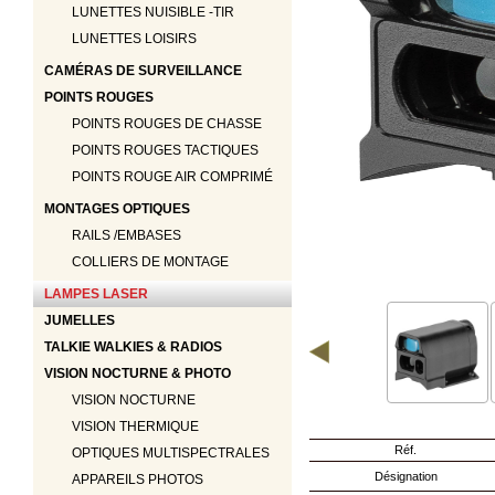
‣
Optiques
LUNETTES NUISIBLE -TIR
‣
LUNETTES LOISIRS
Défense
‣
CAMÉRAS DE SURVEILLANCE
Accessoires
POINTS ROUGES
Accessoires
‣
Chien
POINTS ROUGES DE CHASSE
‣
Montages
POINTS ROUGES TACTIQUES
POINTS ROUGE AIR COMPRIMÉ
Guerini
‣
MONTAGES OPTIQUES
Sport
RAILS /EMBASES
Accueil
COLLIERS DE MONTAGE
Marques
LAMPES LASER
Points
JUMELLES
de
vente
TALKIE WALKIES & RADIOS
Téléchargement
VISION NOCTURNE & PHOTO
Extension
VISION NOCTURNE
de
Garantie
VISION THERMIQUE
Fair
Réf.
OPTIQUES MULTISPECTRALES
Contacts
Désignation
APPAREILS PHOTOS