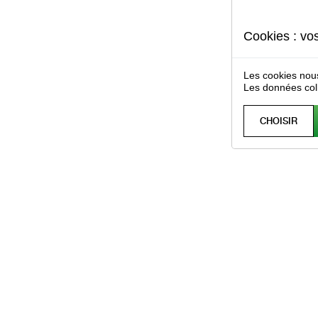
Cookies : vo
Les cookies nous
Les données col
CHOISIR
Extension de garantie Fair
Tutoriel - Dématérialisation des factu