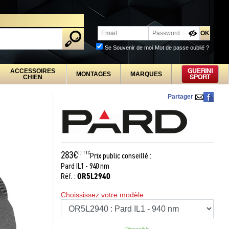
PROFESSIONNELS
Se Souvenir de moi
Mot de passe oublié ?
ACCESSOIRES
GUERINI
MONTAGES
MARQUES
CHIEN
SPORT
Partager
283€
00 TTC
Prix public conseillé :
Pard IL1 - 940 nm
OR5L2940
Réf. :
Choississez votre modèle
Disponible