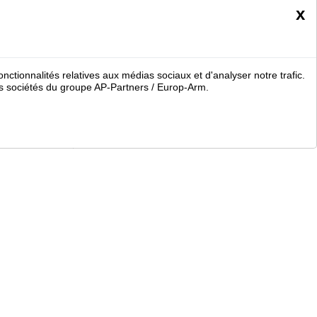
x
nctionnalités relatives aux médias sociaux et d'analyser notre trafic.
 sociétés du groupe AP-Partners / Europ-Arm.
duits
Société Nikko Stirling - Présentation et gammes de produits