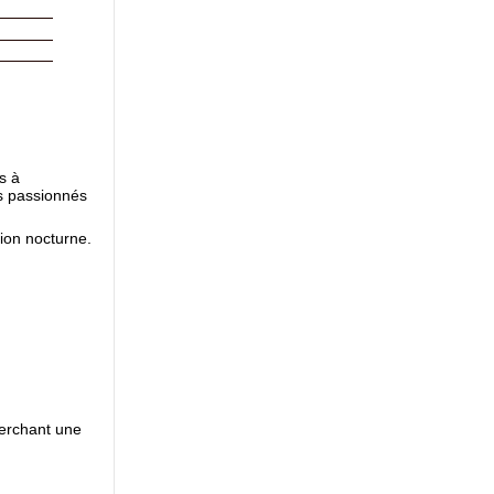
s à
es passionnés
ion nocturne.
herchant une