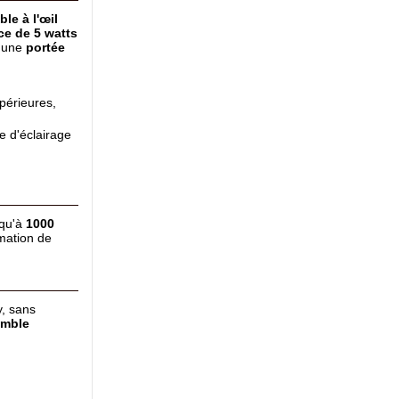
ble à l'œil
e de 5 watts
c une
portée
périeures,
e d'éclairage
squ'à
1000
rmation de
y, sans
mble