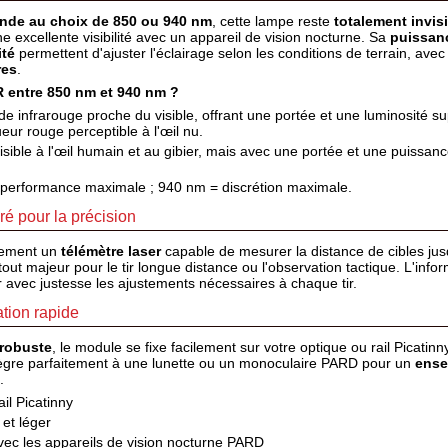
nde au choix de 850 ou 940 nm
, cette lampe reste
totalement invisi
ne excellente visibilité avec un appareil de vision nocturne. Sa
puissanc
ité
permettent d'ajuster l'éclairage selon les conditions de terrain, ave
res
.
R entre 850 nm et 940 nm ?
e infrarouge proche du visible, offrant une portée et une luminosité su
eur rouge perceptible à l'œil nu.
isible à l'œil humain et au gibier, mais avec une portée et une puissanc
 performance maximale ; 940 nm = discrétion maximale.
ré pour la précision
lement un
télémètre laser
capable de mesurer la distance de cibles ju
atout majeur pour le tir longue distance ou l'observation tactique. L'info
r avec justesse les ajustements nécessaires à chaque tir.
ation rapide
 robuste
, le module se fixe facilement sur votre optique ou rail Picatinn
intègre parfaitement à une lunette ou un monoculaire PARD pour un
ense
.
il Picatinny
et léger
vec les appareils de vision nocturne PARD