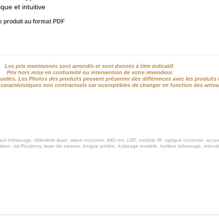
ue et intuitive
he produit au format PDF
Les prix mentionnés sont arrondis et sont donnés à titre indicatif.
Prix hors mise en conformité ou intervention de votre revendeur.
elles. Les Photos des produits peuvent présenter des différences avec les produits l
caractéristiques non contractuels car susceptibles de changer en fonction des arriva
ur infrarouge, télémètre laser, vision nocturne, 940 nm, LRF, module IR, optique nocturne, accesso
on, rail Picatinny, laser de mesure, longue portée, éclairage invisible, lumière infrarouge, intensi