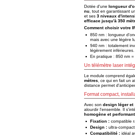
Téléchargement
Service
Dotée d'une
longueur d'o
nu
, tout en garantissant u
après
et ses
3 niveaux d'intens
vente
efficace jusqu'à 350 mèt
C.G.V.
Comment choisir votre I
Nous
contacter
850 nm : longueur d'ond
mais avec une légère lu
Paramètres
940 nm : totalement inv
de vos
légèrement inférieures.
newsletters
En pratique : 850 nm =
Un télémètre laser intég
Le module comprend éga
mètres
, ce qui en fait un 
distance permet d'anticipe
Format compact, install
Avec son
design léger et
alourdir l'ensemble. Il s'
homogène et performant
Fixation :
compatible ra
Design :
ultra-compact 
Compatibilité :
idéal a