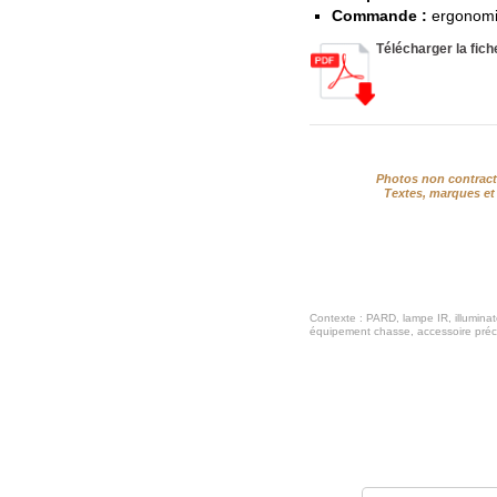
Commande :
ergonomiq
Télécharger la fic
Photos non contractu
Textes, marques et 
Contexte : PARD, lampe IR, illuminate
équipement chasse, accessoire précisi