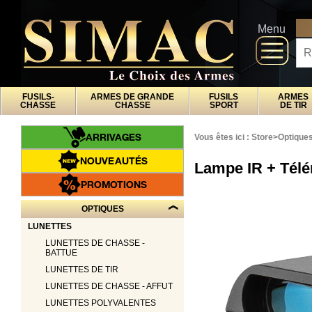
x
Fermer
Arrivages
DI
Menu
Nouveautés
Promotions
Packs
FUSILS-
ARMES DE GRANDE
FUSILS
ARMES
Top
CHASSE
CHASSE
SPORT
DE TIR
ventes
ARRIVAGES
Vous êtes ici :
Store
>
Optique
Fusils-
‣
NOUVEAUTÉS
Lampe IR + Télé
chasse
Armes
PROMOTIONS
De
‣
Grande
OPTIQUES
Chasse
LUNETTES
Fusils
‣
LUNETTES DE CHASSE -
Sport
BATTUE
Armes
‣
LUNETTES DE TIR
De Tir
LUNETTES DE CHASSE - AFFUT
Air
‣
Comprimé
LUNETTES POLYVALENTES